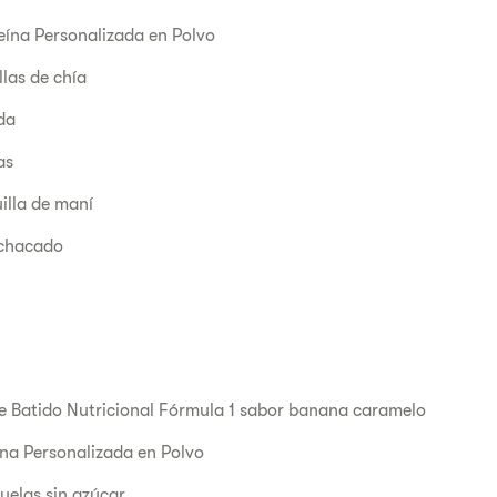
eína Personalizada en Polvo
las de chía
da
as
illa de maní
chacado
e Batido Nutricional Fórmula 1 sabor banana caramelo
na Personalizada en Polvo
uelas sin azúcar