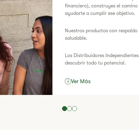
financiero), construyes el camino
ayudarte a cumplir ese objetivo.
​Nuestros productos con respaldo 
saludable.
​Los Distribuidores Independiente
descubrir todo tu potencial.
​​Nuestro modelo de negocio ofrec
Ver Más
adicionales o construir tu propio
​¿Estás listo para empezar a viv