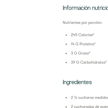
Información nutrici
Nutrientes por porción:
245 Calorías*
14 G Proteína*
3 G Grasa*
39 G Carbohidratos*
Ingredientes
2 ½ cucharas medidor
2 cucharadas de aven