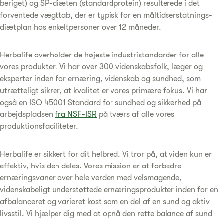
beriget) og SP-diæten (standardprotein) resulterede i det
forventede vægttab, der er typisk for en måltidserstatnings-
diætplan hos enkeltpersoner over 12 måneder.
Herbalife overholder de højeste industristandarder for alle
vores produkter. Vi har over 300 videnskabsfolk, læger og
eksperter inden for ernæring, videnskab og sundhed, som
utrætteligt sikrer, at kvalitet er vores primære fokus. Vi har
også en ISO 45001 Standard for sundhed og sikkerhed på
arbejdspladsen
fra NSF-ISR
på tværs af alle vores
produktionsfaciliteter.
Herbalife er sikkert for dit helbred. Vi tror på, at viden kun er
effektiv, hvis den deles. Vores mission er at forbedre
ernæringsvaner over hele verden med velsmagende,
videnskabeligt understøttede ernæringsprodukter inden for en
afbalanceret og varieret kost som en del af en sund og aktiv
livsstil. Vi hjælper dig med at opnå den rette balance af sund