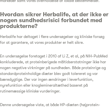
markeder samt vores overholdelse af lokale bestemmelser.
Hvordan sikrer Herbalife, at der ikke er
nogen sundhedsrisici forbundet med
produkterne?
Herbalife har deltaget i flere undersøgelser og kliniske forsøg
for at garantere, at vores produkter er helt sikre.
En undersøgelse foretaget i 2010 af Li Z, et al, på NIH-PubMed
konkluderede, at proteinberigede måltidserstatninger ikke har
nogen negative virkninger på sundheden. Både proteinrige og
standardproteinholdige diæter blev godt tolereret og var
bæredygtige. Der var ingen ændringer i leverfunktion,
nyrefunktion eller knoglemineraltæthed baseret på
rutinemæssige kliniske vurderinger.
Denne undersøgelse viste, at både HP-diæten (højprotein-