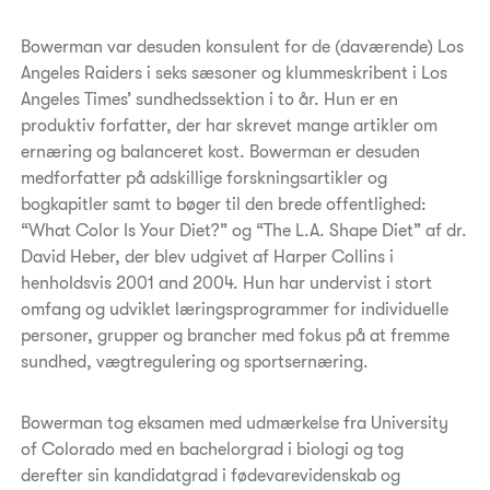
Bowerman var desuden konsulent for de (daværende) Los
Angeles Raiders i seks sæsoner og klummeskribent i Los
Angeles Times’ sundhedssektion i to år. Hun er en
produktiv forfatter, der har skrevet mange artikler om
ernæring og balanceret kost. Bowerman er desuden
medforfatter på adskillige forskningsartikler og
bogkapitler samt to bøger til den brede offentlighed:
“What Color Is Your Diet?” og “The L.A. Shape Diet” af dr.
David Heber, der blev udgivet af Harper Collins i
henholdsvis 2001 and 2004. Hun har undervist i stort
omfang og udviklet læringsprogrammer for individuelle
personer, grupper og brancher med fokus på at fremme
sundhed, vægtregulering og sportsernæring.
Bowerman tog eksamen med udmærkelse fra University
of Colorado med en bachelorgrad i biologi og tog
derefter sin kandidatgrad i fødevarevidenskab og