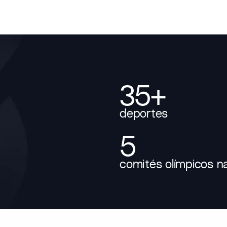
35+
deportes
5
comités olímpicos n