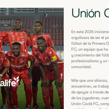
Unión 
En este 2026 iniciam
orgullosos de ser el p
fútbol de la Primera 
FC, un equipo que ha 
y crecimiento del fú
profesionalismo y un 
comunidad.
Más que una alianza, 
encuentran, se trabaj
de apoyar a través d
de los jugadores, cue
Unión Coclé FC, comp