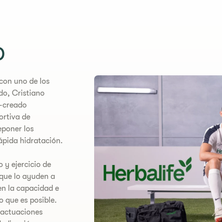
o
con uno de los
o, Cristiano
-creado
ortiva de
eponer los
ápida hidratación.
 y ejercicio de
 que lo ayuden a
 en la capacidad e
o que es posible.
 actuaciones