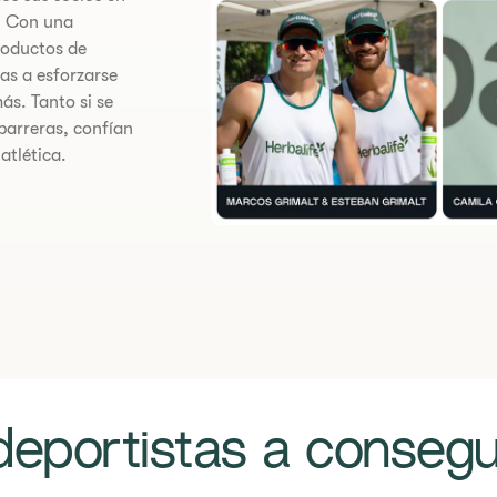
. Con una
roductos de
as a esforzarse
ás. Tanto si se
barreras, confían
atlética.
 deportistas a consegui