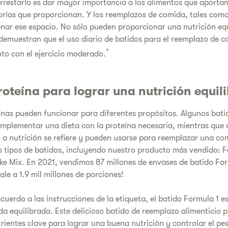
restarlo es dar mayor importancia a los alimentos que aporta
lorías que proporcionan. Y los reemplazos de comida, tales como
enar ese espacio. No sólo pueden proporcionar una nutrición equ
s demuestran que el uso diario de batidos para el reemplazo de c
*
nto con el ejercicio moderado.
roteína para lograr una nutrición equil
ínas pueden funcionar para diferentes propósitos. Algunos bati
mplementar una dieta con la proteína necesaria, mientras que 
a nutrición se refiere y pueden usarse para reemplazar una com
tipos de batidos, incluyendo nuestro producto más vendido: F
ke Mix. En 2021, vendimos 87 millones de envases de batido For
le a 1.9 mil millones de porciones!
uerdo a las instrucciones de la etiqueta, el batido Formula 1 es
a equilibrada. Este delicioso batido de reemplazo alimenticio 
trientes clave para lograr una buena nutrición y controlar el pe