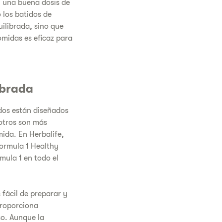
n una buena dosis de
 los batidos de
ilibrada, sino que
omidas es eficaz para
ibrada
dos están diseñados
otros son más
ida. En Herbalife,
ormula 1 Healthy
mula 1 en todo el
 fácil de preparar y
proporciona
so. Aunque la