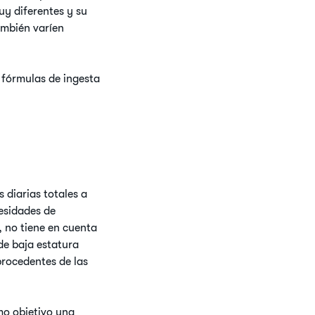
muy diferentes y su
ambién varíen
 fórmulas de ingesta
 diarias totales a
esidades de
, no tiene en cuenta
de baja estatura
procedentes de las
omo objetivo una