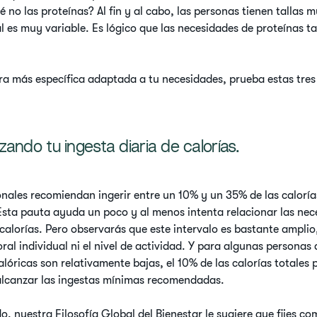
é no las proteínas? Al fin y al cabo, las personas tienen tallas 
 es muy variable. Es lógico que las necesidades de proteínas t
ra más específica adaptada a tu necesidades, prueba estas tres
lizando tu ingesta diaria de calorías.
ales recomiendan ingerir entre un 10% y un 35% de las calorías
 Esta pauta ayuda un poco y al menos intenta relacionar las nec
 calorías. Pero observarás que este intervalo es bastante amplio
al individual ni el nivel de actividad. Y para algunas personas 
lóricas son relativamente bajas, el 10% de las calorías totales 
alcanzar las ingestas mínimas recomendadas.
do, nuestra Filosofía Global del Bienestar le sugiere que fijes c