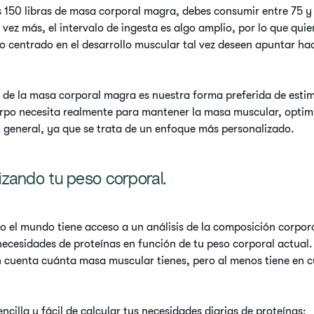
es 150 libras de masa corporal magra, debes consumir entre 75 
 vez más, el intervalo de ingesta es algo amplio, por lo que quie
so centrado en el desarrollo muscular tal vez deseen apuntar ha
n de la masa corporal magra es nuestra forma preferida de estim
erpo necesita realmente para mantener la masa muscular, optim
n general, ya que se trata de un enfoque más personalizado.
ilizando tu peso corporal.
 el mundo tiene acceso a un análisis de la composición corporal.
necesidades de proteínas en función de tu peso corporal actual
n cuenta cuánta masa muscular tienes, pero al menos tiene en c
.
cilla y fácil de calcular tus necesidades diarias de proteínas: