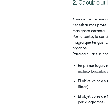
2. Calcúlalo ut
Aunque tus necesidad
necesitar más proteín
más grasa corporal.
Por lo tanto, la can
magra que tengas. L
órganos.
Para calcular tus ne
En primer lugar,
m
incluso básculas
El objetivo es
de 
libras).
El objetivo es
de 
por kilogramos).