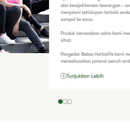
dan kesejahteraan kewangan - an
menjalani kehidupan terbaik anda
sampai ke sana.
Produk berasaskan sains kami m
sihat.
​Pengedar Bebas Herbalife kami
merealisasikan potensi penuh and
​Model perniagaan kami memberi
Tunjukkan Lebih
tambahan atau membina perniaga
​Adakah anda bersedia untuk 