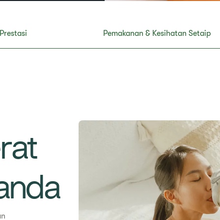
 Prestasi​
​​Pemakanan & Kesihatan Setaip
rat
 anda
an