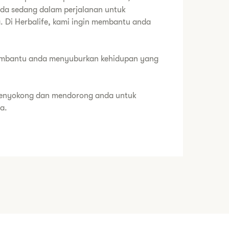
da sedang dalam perjalanan untuk
. Di Herbalife, kami ingin membantu anda
embantu anda menyuburkan kehidupan yang
 menyokong dan mendorong anda untuk
a.
 anda peluang untuk memperoleh pendapatan
an anda sendiri.
memulakan kehidupan terbaik anda?​