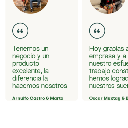
Tenemos un
Hoy gracias a
negocio y un
empresa y a
producto
nuestro esfu
excelente, la
trabajo cons
diferencia la
hemos logra
hacemos nosotros
nuestros sue
Arnulfo Castro & Marta
Oscar Muxtay & B
Sunuc,
Ixen,
Distribuidor Independiente
Distribuidor Inde
Herbalife Guatemala
Herbalife Guatem