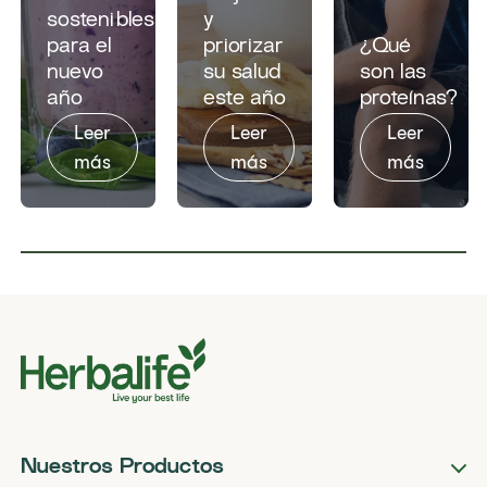
sostenibles
y
para el
priorizar
¿Qué
nuevo
su salud
son las
año
este año
proteínas?
Leer
Leer
Leer
más
más
más
Nuestros Productos