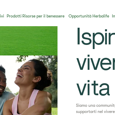
ivi
Prodotti
​Risorse per il benessere
Opportunità Herbalife
I
​Isp
vive
vita
Siamo una community 
supportarti nel vivere