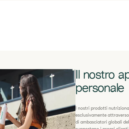
Il nostro a
personale
I nostri prodotti nutrizion
esclusivamente attraverso l
di ambasciatori globali de