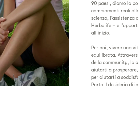
90 paesi, diamo la pos
cambiamenti reali alla
scienza, l’assistenza
Herbalife – e l'oppor
all'inizio.
Per noi, vivere una vi
equilibrata. Attravers
della community, la c
aiutarti a prosperar
per aiutarti a soddisf
Porta il desiderio di 