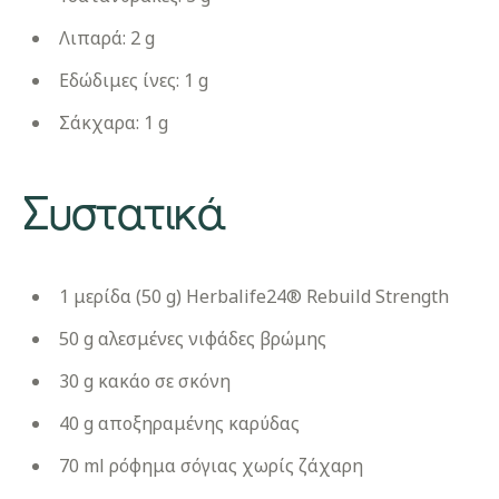
Λιπαρά: 2 g
Εδώδιμες ίνες: 1 g
Σάκχαρα: 1 g
​Συστατικά
1 μερίδα (50 g) Herbalife24® Rebuild Strength
50 g αλεσμένες νιφάδες βρώμης
30 g κακάο σε σκόνη
40 g αποξηραμένης καρύδας
70 ml ρόφημα σόγιας χωρίς ζάχαρη