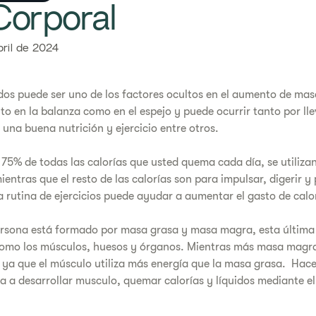
orporal
bril de 2024
idos puede ser uno de los factores ocultos en el aumento de ma
o en la balanza como en el espejo y puede ocurrir tanto por llev
 una buena nutrición y ejercicio entre otros.
5% de todas las calorías que usted quema cada día, se utilizan
entras que el resto de las calorías son para impulsar, digerir y 
a rutina de ejercicios puede ayudar a aumentar el gasto de calor
ersona está formado por masa grasa y masa magra, esta últim
 como los músculos, huesos y órganos. Mientras más masa magr
 ya que el músculo utiliza más energía que la masa grasa. Hacer
ra a desarrollar musculo, quemar calorías y líquidos mediante el