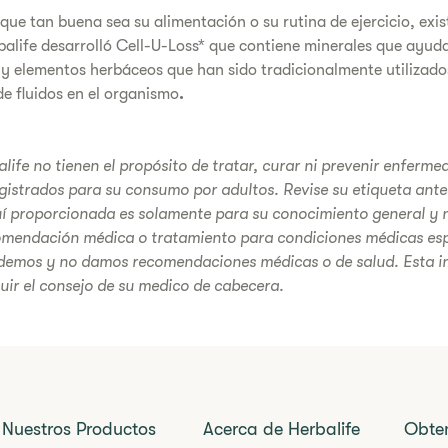
ue tan buena sea su alimentación o su rutina de ejercicio, exist
rbalife desarrolló Cell-U-Loss* que contiene minerales que ayud
o y elementos herbáceos que han sido tradicionalmente utilizad
de fluidos en el organismo
.
life no tienen el propósito de tratar, curar ni prevenir enferm
gistrados para su consumo por adultos. Revise su etiqueta ante
í proporcionada es solamente para su conocimiento general y n
omendación médica o tratamiento para condiciones médicas esp
demos y no damos recomendaciones médicas o de salud. Esta i
tuir el consejo de su medico de cabecera.
Nuestros Productos
Acerca de Herbalife
Obte