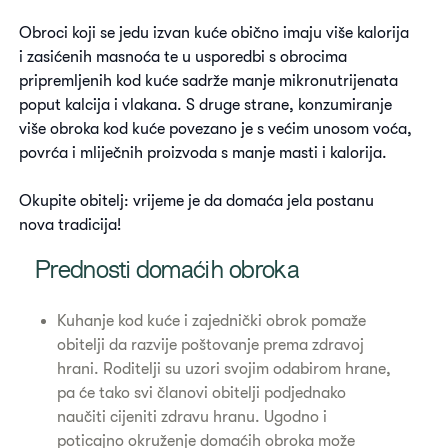
Obroci koji se jedu izvan kuće obično imaju više kalorija
i zasićenih masnoća te u usporedbi s obrocima
pripremljenih kod kuće sadrže manje mikronutrijenata
poput kalcija i vlakana. S druge strane, konzumiranje
više obroka kod kuće povezano je s većim unosom voća,
povrća i mliječnih proizvoda s manje masti i kalorija.
Okupite obitelj: vrijeme je da domaća jela postanu
nova tradicija!
Prednosti domaćih obroka
Kuhanje kod kuće i zajednički obrok pomaže
obitelji da razvije poštovanje prema zdravoj
hrani. Roditelji su uzori svojim odabirom hrane,
pa će tako svi članovi obitelji podjednako
naučiti cijeniti zdravu hranu. Ugodno i
poticajno okruženje domaćih obroka može