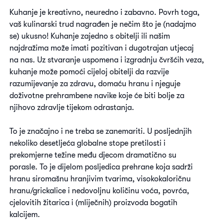
Kuhanje je kreativno, neuredno i zabavno. Povrh toga,
vaš kulinarski trud nagrađen je nečim što je (nadajmo
se) ukusno! Kuhanje zajedno s obitelji ili našim
najdražima može imati pozitivan i dugotrajan utjecaj
na nas. Uz stvaranje uspomena i izgradnju čvršćih veza,
kuhanje može pomoći cijeloj obitelji da razvije
razumijevanje za zdravu, domaću hranu i njeguje
doživotne prehrambene navike koje će biti bolje za
njihovo zdravlje tijekom odrastanja.
To je značajno i ne treba se zanemariti. U posljednjih
nekoliko desetljeća globalne stope pretilosti i
prekomjerne težine među djecom dramatično su
porasle. To je dijelom posljedica prehrane koja sadrži
hranu siromašnu hranjivim tvarima, visokokaloričnu
hranu/grickalice i nedovoljnu količinu voća, povrća,
cjelovitih žitarica i (mliječnih) proizvoda bogatih
kalcijem.