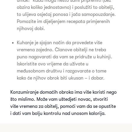
umak!" Kada mogu nešto sami pripremiti (bez
obzira koliko jednostavno) i poslužiti to obitelji,
to ulijeva osjećaj ponosa i jača samopouzdanje.
Pomozite im dijeljenjem recepata primjerenih
njihovoj dobi.
Kuhanje je sjajan način da provedete više
vremena zajedno. Članove obitelji ne treba
puno nagovarati da vam se pridruže u kuhinji.
Iskoristite ovo vrijeme da uživate u
međusobnom društvu i razgovarate o tome
kako će njihov obrok biti ukusan – i dobar.
Konzumiranje domaćih obroka ima više koristi nego
što mislimo. Može vam uštedjeti novac, stvoriti
više vremena za obitelj, pomoći vam da se opustite
i dati vam bolju kontrolu nad unosom kalorija.