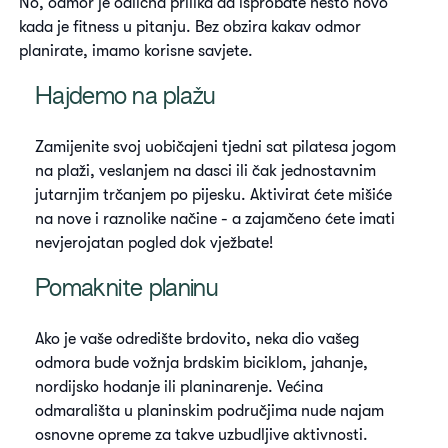
No, odmor je odlična prilika da isprobate nešto novo
kada je fitness u pitanju. Bez obzira kakav odmor
planirate, imamo korisne savjete.
Hajdemo na plažu
Zamijenite svoj uobičajeni tjedni sat pilatesa jogom
na plaži, veslanjem na dasci ili čak jednostavnim
jutarnjim trčanjem po pijesku. Aktivirat ćete mišiće
na nove i raznolike načine - a zajamčeno ćete imati
nevjerojatan pogled dok vježbate!
Pomaknite planinu
Ako je vaše odredište brdovito, neka dio vašeg
odmora bude vožnja brdskim biciklom, jahanje,
nordijsko hodanje ili planinarenje. Većina
odmarališta u planinskim područjima nude najam
osnovne opreme za takve uzbudljive aktivnosti.