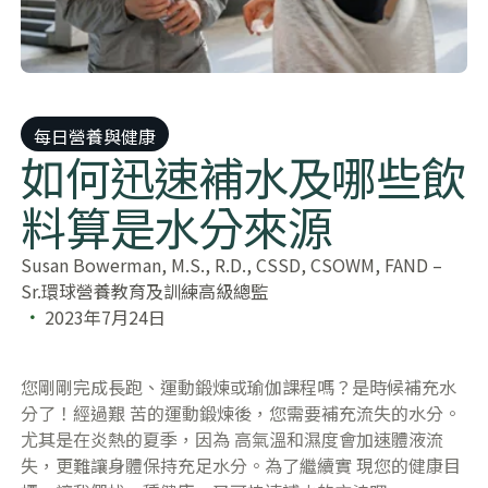
每日營養與健康
​​如何迅速補水及哪些飲
料算是水分來源​
​​Susan Bowerman, M.S., R.D., CSSD, CSOWM, FAND –
Sr.環球營養教育及訓練高級總監​
2023年7月24日
您剛剛完成長跑、運動鍛煉或瑜伽課程嗎？是時候補充水
分了！經過艱 苦的運動鍛煉後，您需要補充流失的水分。
尤其是在炎熱的夏季，因為 高氣溫和濕度會加速體液流
失，更難讓身體保持充足水分。為了繼續實 現您的健康目