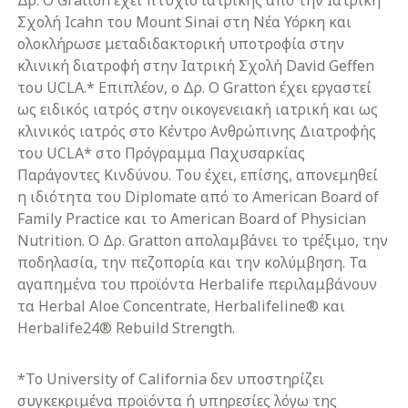
Δρ. Ο Gratton έχει πτυχίο ιατρικής από την Ιατρική
Σχολή Icahn του Mount Sinai στη Νέα Υόρκη και
ολοκλήρωσε μεταδιδακτορική υποτροφία στην
κλινική διατροφή στην Ιατρική Σχολή David Geffen
του UCLA.* Επιπλέον, ο Δρ. Ο Gratton έχει εργαστεί
ως ειδικός ιατρός στην οικογενειακή ιατρική και ως
κλινικός ιατρός στο Κέντρο Ανθρώπινης Διατροφής
του UCLA* στο Πρόγραμμα Παχυσαρκίας
Παράγοντες Κινδύνου. Του έχει, επίσης, απονεμηθεί
η ιδιότητα του Diplomate από το American Board of
Family Practice και το American Board of Physician
Nutrition. Ο Δρ. Gratton απολαμβάνει το τρέξιμο, την
ποδηλασία, την πεζοπορία και την κολύμβηση. Τα
αγαπημένα του προϊόντα Herbalife περιλαμβάνουν
τα Herbal Aloe Concentrate, Herbalifeline® και
Herbalife24® Rebuild Strength.
*Το University of California δεν υποστηρίζει
συγκεκριμένα προϊόντα ή υπηρεσίες λόγω της