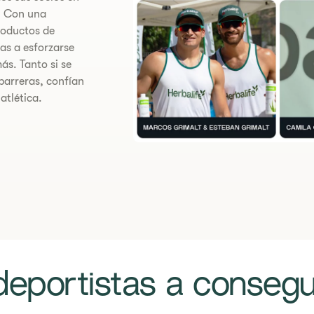
. Con una
roductos de
as a esforzarse
ás. Tanto si se
barreras, confían
atlética.
 deportistas a consegui