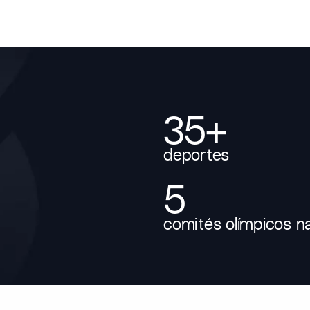
35+
deportes
5
comités olímpicos n