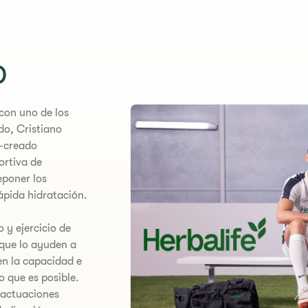
o
con uno de los
o, Cristiano
-creado
ortiva de
eponer los
ápida hidratación.
 y ejercicio de
 que lo ayuden a
 en la capacidad e
o que es posible.
 actuaciones