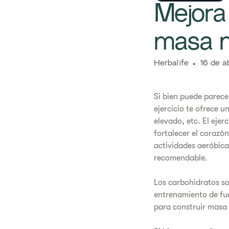
Mejora 
masa m
Herbalife
16 de a
Si bien puede parecer
ejercicio te ofrece 
elevado, etc. El eje
fortalecer el corazó
actividades aeróbica
recomendable.
Los carbohidratos so
entrenamiento de fue
para construir masa