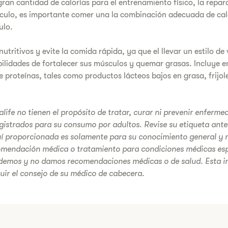
gran cantidad de calorías para el entrenamiento físico, la repara
culo, es importante comer una la combinación adecuada de cal
ulo.
ritivos y evite la comida rápida, ya que el llevar un estilo de
ilidades de fortalecer sus músculos y quemar grasas. Incluye e
e proteínas, tales como productos lácteos bajos en grasa, frijol
life no tienen el propósito de tratar, curar ni prevenir enferm
gistrados para su consumo por adultos. Revise su etiqueta ante
í proporcionada es solamente para su conocimiento general y n
omendación médica o tratamiento para condiciones médicas esp
demos y no damos recomendaciones médicas o de salud. Esta i
tuir el consejo de su médico de cabecera.