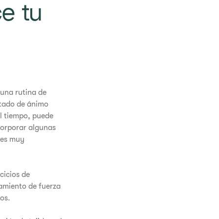
ce tu
 una rutina de
stado de ánimo
el tiempo, puede
ncorporar algunas
 es muy
cicios de
namiento de fuerza
os.