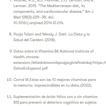
Widmer, R.J., A.J. Flammer, L.O. Lerman, and A.
Lerman. 2015. “The Mediterranean diet, its
components, and cardiovascular disease.” Am J
Med 128(3):229–38. doi:
10.1016/j.amjmed.2014.10.014.
Pooja Tolani and Wendy J. Dahl .La Dieta y la
Salud del Cerebro (2018).
Datos sobre la Vitamina B6.National Institute of
Health.chrome-
extension://efaidnbmnnnibpcajpcglclefindmkaj/https:/
DatosEnEspanol.pdf
Corral M.Estas son las 10 mejores vitaminas para
la memoria: imprescindibles en tu dieta.(2022).
Suplementación de ácido fólico con o sin vitamina
B12 para prevenir el deterioro cognitivo en sujetos