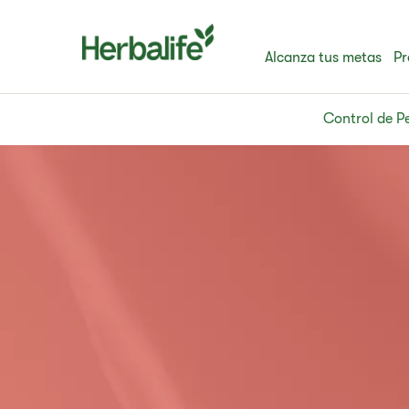
Alcanza tus metas
Pr
Control de P