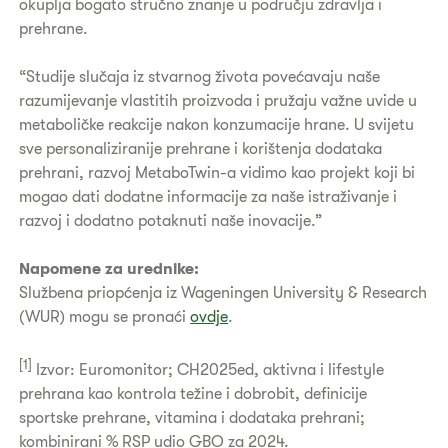
okuplja bogato stručno znanje u području zdravlja i
prehrane.
“Studije slučaja iz stvarnog života povećavaju naše
razumijevanje vlastitih proizvoda i pružaju važne uvide u
metaboličke reakcije nakon konzumacije hrane. U svijetu
sve personaliziranije prehrane i korištenja dodataka
prehrani, razvoj MetaboTwin-a vidimo kao projekt koji bi
mogao dati dodatne informacije za naše istraživanje i
razvoj i dodatno potaknuti naše inovacije.”
Napomene za urednike:
Službena priopćenja iz Wageningen University & Research
(WUR) mogu se pronaći
ovdje
.
[1]
Izvor: Euromonitor; CH2025ed, aktivna i lifestyle
prehrana kao kontrola težine i dobrobit, definicije
sportske prehrane, vitamina i dodataka prehrani;
kombinirani % RSP udio GBO za 2024.