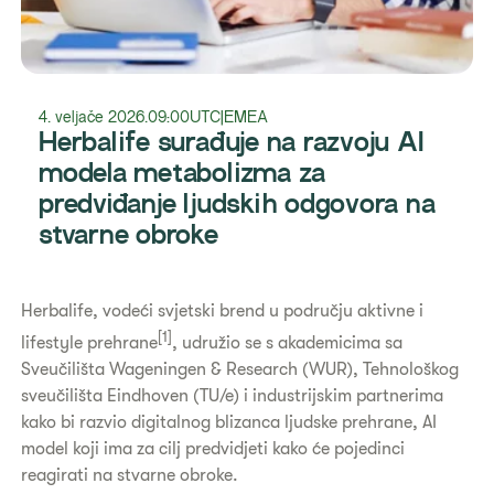
4. veljače 2026.
09:00
UTC
|
EMEA
Herbalife surađuje na razvoju AI
modela metabolizma za
predviđanje ljudskih odgovora na
stvarne obroke
Herbalife, vodeći svjetski brend u području aktivne i
[1]
lifestyle prehrane
, udružio se s akademicima sa
Sveučilišta Wageningen & Research (WUR), Tehnološkog
sveučilišta Eindhoven (TU/e) i industrijskim partnerima
kako bi razvio digitalnog blizanca ljudske prehrane, AI
model koji ima za cilj predvidjeti kako će pojedinci
reagirati na stvarne obroke.