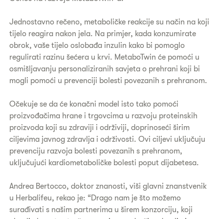
Jednostavno rečeno, metaboličke reakcije su način na koji
tijelo reagira nakon jela. Na primjer, kada konzumirate
obrok, vaše tijelo oslobađa inzulin kako bi pomoglo
regulirati razinu šećera u krvi. MetaboTwin će pomoći u
osmišljavanju personaliziranih savjeta o prehrani koji bi
mogli pomoći u prevenciji bolesti povezanih s prehranom.
Očekuje se da će konačni model isto tako pomoći
proizvođačima hrane i trgovcima u razvoju proteinskih
proizvoda koji su zdraviji i održiviji, doprinoseći širim
ciljevima javnog zdravlja i održivosti. Ovi ciljevi uključuju
prevenciju razvoja bolesti povezanih s prehranom,
uključujući kardiometaboličke bolesti poput dijabetesa.
Andrea Bertocco, doktor znanosti, viši glavni znanstvenik
u Herbalifeu, rekao je: “Drago nam je što možemo
surađivati s našim partnerima u širem konzorciju, koji