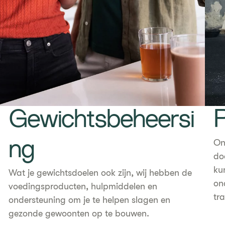
Gewichtsbeheersi
P
On
ng
do
kun
Wat je gewichtsdoelen ook zijn, wij hebben de
on
voedingsproducten, hulpmiddelen en
tra
ondersteuning om je te helpen slagen en
gezonde gewoonten op te bouwen.