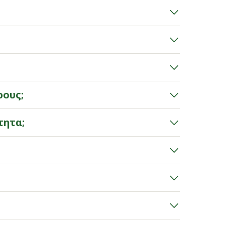
ους;​
ητα;​