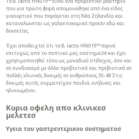
Το B. lactis HN019™ είναι ένα προβιοτικό βακτήριο
που για πρώτη φορά απομονώθηκε από ένα είδος
γιαουρτιού που παράγεται στη Νέα Ζηλανδία και
καταναλώνεται ως γαλακτοκομικό προϊόν εδώ και
δεκαετίες.
Έχει αποδειχτεί ότι το B. lactis HN019™ περνά
επιτυχώς από το πεπτικό μας σύστημα34 και έχει
χρησιμοποιηθεί τόσο ως μοναδικό στέλεχος, όσο και
σε συνδυασμό με άλλα προβιοτικά και πρεβιοτικά σε
πολλές κλινικές δοκιμές σε ανθρώπους.35-48 Στις
δοκιμές αυτές συμμετείχαν παιδιά, ενήλικες και
ηλικιωμένοι.
Κυρια οφελη απο κλινικεσ
μελετεσ
Υγεια του γαστρεντερικου συστηματοσ