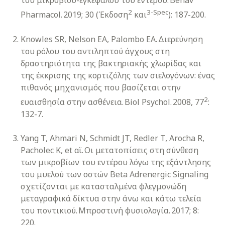
του μικροβίου-εγκεφάλου του εντέρου. Behav
2
3-Spec
Pharmacol. 2019; 30 (Έκδοση
και
): 187-200.
Knowles SR, Nelson EA, Palombo EA. Διερεύνηση
του ρόλου του αντιληπτού άγχους στη
δραστηριότητα της βακτηριακής χλωρίδας και
της έκκρισης της κορτιζόλης των σιελογόνων: ένας
πιθανός μηχανισμός που βασίζεται στην
2
ευαισθησία στην ασθένεια. Biol Psychol. 2008, 77
:
132-7.
Yang T, Ahmari N, Schmidt JT, Redler T, Arocha R,
Pacholec K, et αϊ. Οι μετατοπίσεις στη σύνθεση
των μικροβίων του εντέρου λόγω της εξάντλησης
του μυελού των οστών Beta Adrenergic Signaling
σχετίζονται με κατασταλμένα φλεγμονώδη
μεταγραφικά δίκτυα στην άνω και κάτω τελεία
του ποντικιού. Μπροστινή φυσιολογία. 2017; 8:
220.