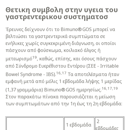
Θετικη συμβολη στην υγεια του
γαστρεντερικου συστηματοσ
Έρευνες δείχνουν ότι το Bimuno® GOS μπορεί να
βελτιώσει τα γαστρεντερικά συμπτώματα σε
ενήλικες χωρίς συγκεκριμένη διάγνωση, οι οποίοι
πάσχουν από φούσκωμα, κοιλιακό άλγος ή
19
μετεωρισμό
, καθώς, επίσης, και όσους πάσχουν
από Σύνδρομο Ευερέθιστου Εντέρου (ΣΕΕ - Irritable
16,17
Bowel Syndrome - IBS).
Τα αποτελέσματα ήταν
εμφανή μετά από μόλις 1 εβδομάδα λήψης 1 μερίδας
16,17,19
(1,37 γραμμάρια) Bimuno® GOS ημερησίως.
Στον παρακάτω πίνακα παρουσιάζεται η μείωση
των συμπτωμάτων από την 1η έως τη 2η εβδομάδα:
2
1 εβδομάδα
εβδομάδες