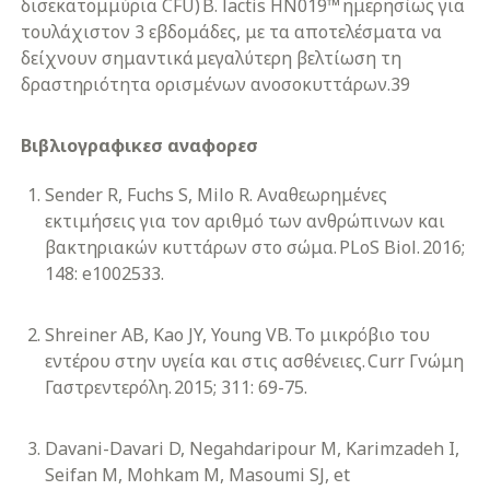
δισεκατομμύρια CFU) B. lactis HN019™ ημερησίως για
τουλάχιστον 3 εβδομάδες, με τα αποτελέσματα να
δείχνουν σημαντικά μεγαλύτερη βελτίωση τη
δραστηριότητα ορισμένων ανοσοκυττάρων.39
Βιβλιογραφικεσ αναφορεσ
Sender R, Fuchs S, Milo R. Αναθεωρημένες
εκτιμήσεις για τον αριθμό των ανθρώπινων και
βακτηριακών κυττάρων στο σώμα. PLoS Biol. 2016;
148: e1002533.
Shreiner AB, Kao JY, Young VB. Το μικρόβιο του
εντέρου στην υγεία και στις ασθένειες. Curr Γνώμη
Γαστρεντερόλη. 2015; 311: 69-75.
Davani-Davari D, Negahdaripour M, Karimzadeh I,
Seifan M, Mohkam M, Masoumi SJ, et