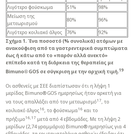
Λιγότερο φούσκωμα
51%
98%
Μείωση της
80%
96%
μετεωρισμού
Λιγότερο κοιλιακό άλγος
76%
92%
Σχήμα 1. Ένα ποσοστό (% συνολικά) ατόμων με
ανακούφιση από τα γαστρεντερικά συμπτώματα
έως ή κάτω από το «παρόν αλλά ανεκτό»
επίπεδο κατά τη διάρκεια της θεραπείας με
19
Bimuno® GOS σε σύγκριση με την αρχική τιμή.
Οι ασθενείς με ΣΕΕ διαπίστωσαν ότι η λήψη 1
μερίδας Bimuno® GOS ημερησίως ήταν αρκετή για
17
να τους απαλλάξει από τον μετεωρισμό
, το
16
16
κοιλιακό άλγος
, το φούσκωμα
και το
16,17
πρήξιμο
μετά από 4 εβδομάδες. Με τη λήψη 2
μερίδων (2,74 γραμμάρια) Bimuno® ημερησίως για 4
εβδομάδες, τα ερωτηματολόγια ασθενών έδειξαν ότι