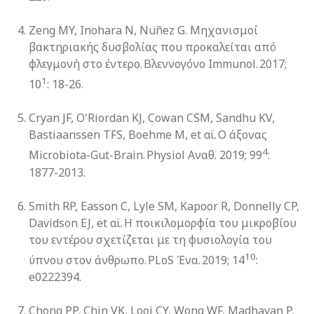
Zeng MY, Inohara N, Nuñez G. Μηχανισμοί
βακτηριακής δυσβολίας που προκαλείται από
φλεγμονή στο έντερο. Βλεννογόνο Immunol. 2017;
1
10
: 18-26.
Cryan JF, O'Riordan KJ, Cowan CSM, Sandhu KV,
Bastiaanssen TFS, Boehme M, et αϊ. Ο άξονας
4
Microbiota-Gut-Brain. Physiol Αναθ. 2019; 99
:
1877-2013.
Smith RP, Easson C, Lyle SM, Kapoor R, Donnelly CP,
Davidson EJ, et αϊ. Η ποικιλομορφία του μικροβίου
του εντέρου σχετίζεται με τη φυσιολογία του
10
ύπνου στον άνθρωπο. PLoS Ένα. 2019; 14
:
e0222394.
Chong PP, Chin VK, Looi CY, Wong WF, Madhavan P,