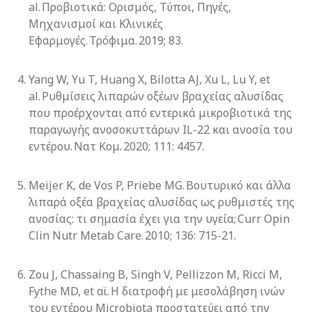
al. Προβιοτικά: Ορισμός, Τύποι, Πηγές,
Μηχανισμοί και Κλινικές
Εφαρμογές. Τρόφιμα. 2019; 83.
Yang W, Yu T, Huang X, Bilotta AJ, Xu L, Lu Y, et
al. Ρυθμίσεις λιπαρών οξέων βραχείας αλυσίδας
που προέρχονται από εντερικά μικροβιοτικά της
παραγωγής ανοσοκυττάρων IL-22 και ανοσία του
εντέρου. Νατ Κομ. 2020; 111: 4457.
Meijer K, de Vos P, Priebe MG. Βουτυρικό και άλλα
λιπαρά οξέα βραχείας αλυσίδας ως ρυθμιστές της
ανοσίας: τι σημασία έχει για την υγεία; Curr Opin
Clin Nutr Metab Care. 2010; 136: 715-21.
Zou J, Chassaing B, Singh V, Pellizzon M, Ricci M,
Fythe MD, et αϊ. Η διατροφή με μεσολάβηση ινών
του εντέρου Microbiota προστατεύει από την