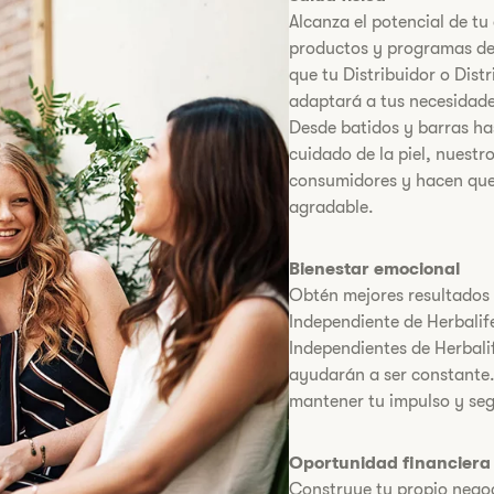
Alcanza el potencial de t
productos y programas de 
que tu Distribuidor o Dist
adaptará a tus necesidades
Desde batidos y barras ha
cuidado de la piel, nuest
consumidores y hacen que
agradable.
​Bienestar emocional
​Obtén mejores resultados 
Independiente de Herbalife
Independientes de Herbalif
ayudarán a ser constante.
mantener tu impulso y se
​Oportunidad financiera
​Construye tu propio nego