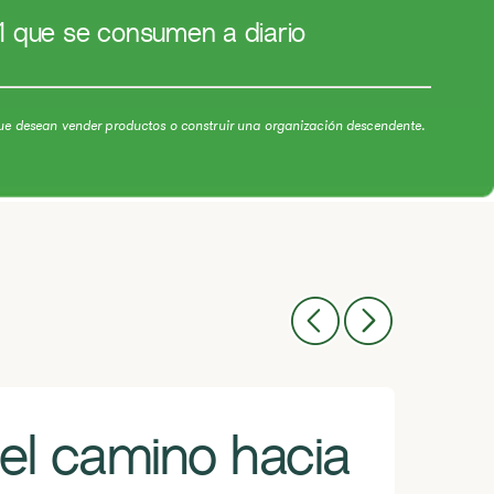
1 que se consumen a diario
ue desean vender productos o construir una organización descendente.
l camino hacia