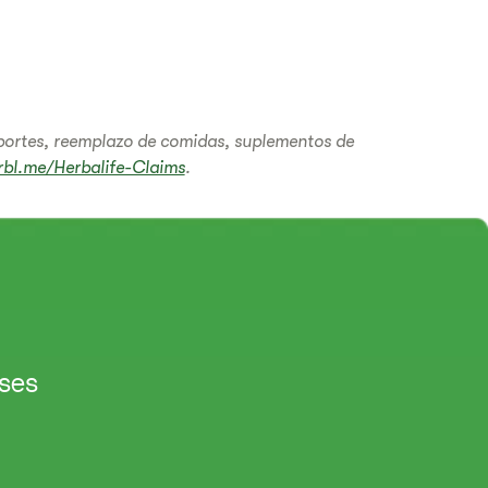
portes, reemplazo de comidas, suplementos de
rbl.me/Herbalife-Claims
.
ses