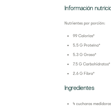
Información nutrici
Nutrientes por porción:
99 Calorías*
5.5 G Proteína*
5.3 G Grasa*
7.5 G Carbohidratos*
2.6 G Fibra*
Ingredientes
4 cucharas medidora