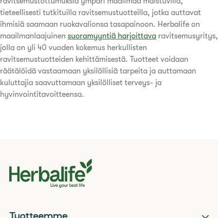
ravitsemustottumuksia ympäri maailmaa maistuvilla,
tieteellisesti tutkituilla ravitsemustuotteilla, jotka auttavat
ihmisiä saamaan ruokavalionsa tasapainoon. Herbalife on
maailmanlaajuinen
suoramyyntiä harjoittava
ravitsemusyritys,
jolla on yli 40 vuoden kokemus herkullisten
ravitsemustuotteiden kehittämisestä. Tuotteet voidaan
räätälöidä vastaamaan yksilöllisiä tarpeita ja auttamaan
kuluttajia saavuttamaan yksilölliset terveys- ja
hyvinvointitavoitteensa.
Tuotteemme