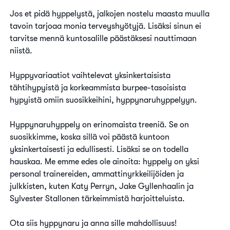
Jos et pidä hyppelystä, jalkojen nostelu maasta muulla
tavoin tarjoaa monia terveyshyötyjä. Lisäksi sinun ei
tarvitse mennä kuntosalille päästäksesi nauttimaan
niistä.
Hyppyvariaatiot vaihtelevat yksinkertaisista
tähtihypyistä ja korkeammista burpee-tasoisista
hypyistä omiin suosikkeihini, hyppynaruhyppelyyn.
Hyppynaruhyppely on erinomaista treeniä. Se on
suosikkimme, koska sillä voi päästä kuntoon
yksinkertaisesti ja edullisesti. Lisäksi se on todella
hauskaa. Me emme edes ole ainoita: hyppely on yksi
personal trainereiden, ammattinyrkkeilijöiden ja
julkkisten, kuten Katy Perryn, Jake Gyllenhaalin ja
Sylvester Stallonen tärkeimmistä harjoitteluista.
Ota siis hyppynaru ja anna sille mahdollisuus!