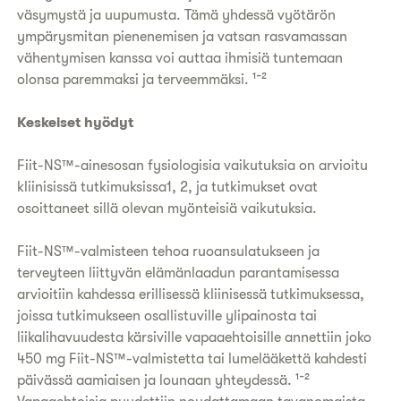
väsymystä ja uupumusta. Tämä yhdessä vyötärön
ympärysmitan pienenemisen ja vatsan rasvamassan
vähentymisen kanssa voi auttaa ihmisiä tuntemaan
olonsa paremmaksi ja terveemmäksi. ¹⁻²
Keskeiset hyödyt
Fiit-NS™-ainesosan fysiologisia vaikutuksia on arvioitu
kliinisissä tutkimuksissa1, 2, ja tutkimukset ovat
osoittaneet sillä olevan myönteisiä vaikutuksia.
Fiit-NS™-valmisteen tehoa ruoansulatukseen ja
terveyteen liittyvän elämänlaadun parantamisessa
arvioitiin kahdessa erillisessä kliinisessä tutkimuksessa,
joissa tutkimukseen osallistuville ylipainosta tai
liikalihavuudesta kärsiville vapaaehtoisille annettiin joko
450 mg Fiit-NS™-valmistetta tai lumelääkettä kahdesti
päivässä aamiaisen ja lounaan yhteydessä. ¹⁻²