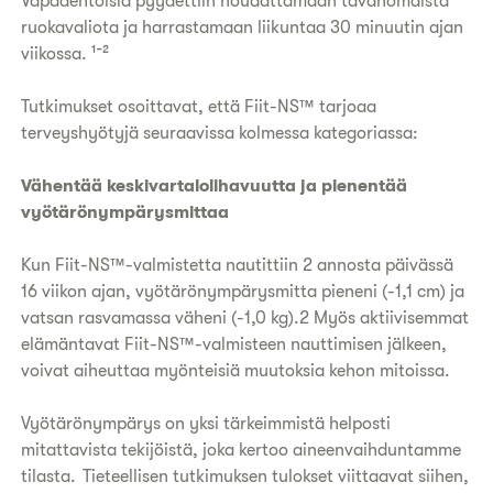
Vapaaehtoisia pyydettiin noudattamaan tavanomaista
ruokavaliota ja harrastamaan liikuntaa 30 minuutin ajan
viikossa. ¹⁻²
Tutkimukset osoittavat, että Fiit-NS™ tarjoaa
terveyshyötyjä seuraavissa kolmessa kategoriassa:
Vähentää keskivartalolihavuutta ja pienentää
vyötärönympärysmittaa
Kun Fiit-NS™-valmistetta nautittiin 2 annosta päivässä
16 viikon ajan, vyötärönympärysmitta pieneni (-1,1 cm) ja
vatsan rasvamassa väheni (-1,0 kg).2 Myös aktiivisemmat
elämäntavat Fiit-NS™-valmisteen nauttimisen jälkeen,
voivat aiheuttaa myönteisiä muutoksia kehon mitoissa.
Vyötärönympärys on yksi tärkeimmistä helposti
mitattavista tekijöistä, joka kertoo aineenvaihduntamme
tilasta. Tieteellisen tutkimuksen tulokset viittaavat siihen,