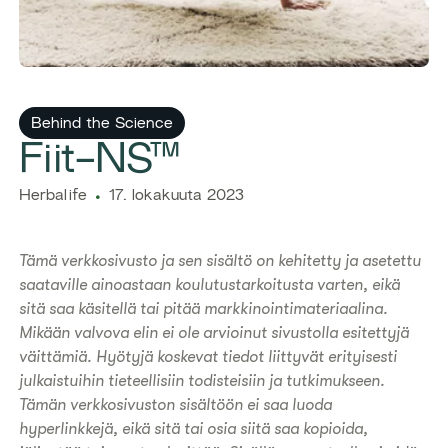
Behind the Science
Fiit-NS™​
​​Herbalife​
17. lokakuuta 2023
Tämä verkkosivusto ja sen sisältö on kehitetty ja asetettu
saataville ainoastaan koulutustarkoitusta varten, eikä
sitä saa käsitellä tai pitää markkinointimateriaalina.
Mikään valvova elin ei ole arvioinut sivustolla esitettyjä
väittämiä. Hyötyjä koskevat tiedot liittyvät erityisesti
julkaistuihin tieteellisiin todisteisiin ja tutkimukseen.
Tämän verkkosivuston sisältöön ei saa luoda
hyperlinkkejä, eikä sitä tai osia siitä saa kopioida,