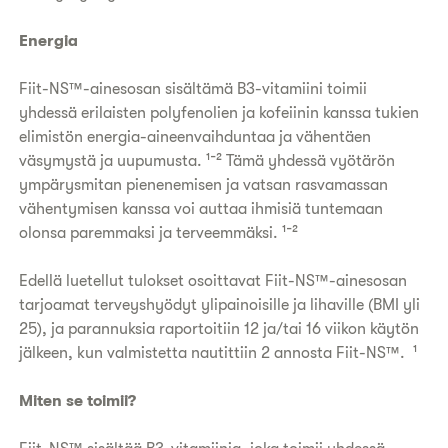
Energia
Fiit-NS™-ainesosan sisältämä B3-vitamiini toimii
yhdessä erilaisten polyfenolien ja kofeiinin kanssa tukien
elimistön energia-aineenvaihduntaa ja vähentäen
väsymystä ja uupumusta. ¹⁻² Tämä yhdessä vyötärön
ympärysmitan pienenemisen ja vatsan rasvamassan
vähentymisen kanssa voi auttaa ihmisiä tuntemaan
olonsa paremmaksi ja terveemmäksi. ¹⁻²
Edellä luetellut tulokset osoittavat Fiit-NS™-ainesosan
tarjoamat terveyshyödyt ylipainoisille ja lihaville (BMI yli
25), ja parannuksia raportoitiin 12 ja/tai 16 viikon käytön
jälkeen, kun valmistetta nautittiin 2 annosta Fiit-NS™. ¹
Miten se toimii?