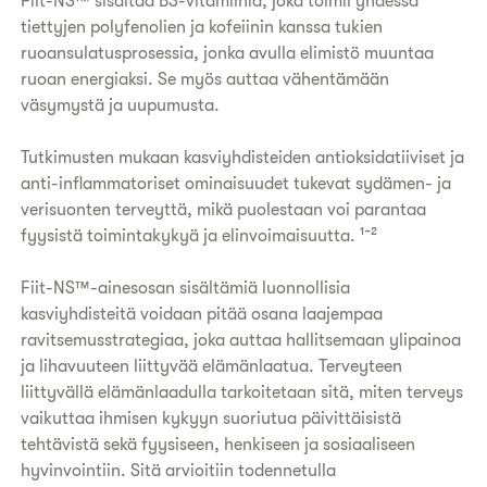
Fiit-NS™ sisältää B3-vitamiinia, joka toimii yhdessä
tiettyjen polyfenolien ja kofeiinin kanssa tukien
ruoansulatusprosessia, jonka avulla elimistö muuntaa
ruoan energiaksi. Se myös auttaa vähentämään
väsymystä ja uupumusta.
Tutkimusten mukaan kasviyhdisteiden antioksidatiiviset ja
anti-inflammatoriset ominaisuudet tukevat sydämen- ja
verisuonten terveyttä, mikä puolestaan voi parantaa
fyysistä toimintakykyä ja elinvoimaisuutta. ¹⁻²
Fiit-NS™-ainesosan sisältämiä luonnollisia
kasviyhdisteitä voidaan pitää osana laajempaa
ravitsemusstrategiaa, joka auttaa hallitsemaan ylipainoa
ja lihavuuteen liittyvää elämänlaatua. Terveyteen
liittyvällä elämänlaadulla tarkoitetaan sitä, miten terveys
vaikuttaa ihmisen kykyyn suoriutua päivittäisistä
tehtävistä sekä fyysiseen, henkiseen ja sosiaaliseen
hyvinvointiin. Sitä arvioitiin todennetulla