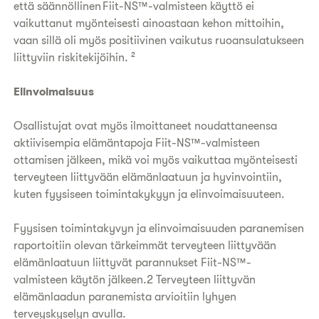
että säännöllinen Fiit-NS™-valmisteen käyttö ei
vaikuttanut myönteisesti ainoastaan kehon mittoihin,
vaan sillä oli myös positiivinen vaikutus ruoansulatukseen
liittyviin riskitekijöihin. ²
Elinvoimaisuus
Osallistujat ovat myös ilmoittaneet noudattaneensa
aktiivisempia elämäntapoja Fiit-NS™-valmisteen
ottamisen jälkeen, mikä voi myös vaikuttaa myönteisesti
terveyteen liittyvään elämänlaatuun ja hyvinvointiin,
kuten fyysiseen toimintakykyyn ja elinvoimaisuuteen.
Fyysisen toimintakyvyn ja elinvoimaisuuden paranemisen
raportoitiin olevan tärkeimmät terveyteen liittyvään
elämänlaatuun liittyvät parannukset Fiit-NS™-
valmisteen käytön jälkeen.2 Terveyteen liittyvän
elämänlaadun paranemista arvioitiin lyhyen
terveyskyselyn avulla.