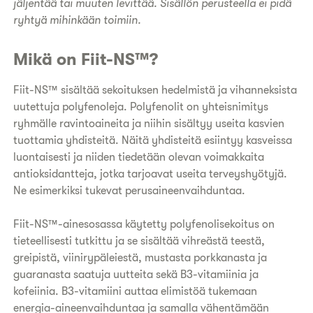
jäljentää tai muuten levittää. Sisällön perusteella ei pidä
ryhtyä mihinkään toimiin.
Mikä on Fiit-NS™?
Fiit-NS™ sisältää sekoituksen hedelmistä ja vihanneksista
uutettuja polyfenoleja. Polyfenolit on yhteisnimitys
ryhmälle ravintoaineita ja niihin sisältyy useita kasvien
tuottamia yhdisteitä. Näitä yhdisteitä esiintyy kasveissa
luontaisesti ja niiden tiedetään olevan voimakkaita
antioksidantteja, jotka tarjoavat useita terveyshyötyjä.
Ne esimerkiksi tukevat perusaineenvaihduntaa.
Fiit-NS™-ainesosassa käytetty polyfenolisekoitus on
tieteellisesti tutkittu ja se sisältää vihreästä teestä,
greipistä, viinirypäleiestä, mustasta porkkanasta ja
guaranasta saatuja uutteita sekä B3-vitamiinia ja
kofeiinia. B3-vitamiini auttaa elimistöä tukemaan
energia-aineenvaihduntaa ja samalla vähentämään