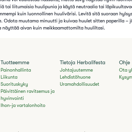
äviä tai liitumaisia huulipunia ja käytä neutraalia tai läpikuultava
mpi kuin luonnollinen huulivärisi. Levitä sitä suoraan hylsys
le. Odota muutama minuutti ja kuivaa huulet sitten paperilla – jäl
a näyttää aivan kuin meikkaamattomilta huuliltasi.
Tuotteemme
Tietoja Herbalifesta
Ohje
Painonhallinta
Johtajuutemme
Ota y
Liikunta
Lehdistöhuone
Kysym
Suorituskyky
Uramahdollisuudet
Päivittäinen ravitsemus ja
hyvinvointi
Ihon-ja vartalonhoito