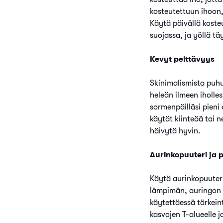
kosteutettuun ihoon,
Käytä päivällä koste
suojassa, ja yöllä t
Kevyt peittävyys
Skinimalismista puh
heleän ilmeen iholles
sormenpäilläsi pieni 
käytät kiinteää tai n
häivytä hyvin.
Aurinkopuuteri ja 
Käytä aurinkopuuteri
lämpimän, auringon s
käytettäessä tärkei
kasvojen T-alueelle j