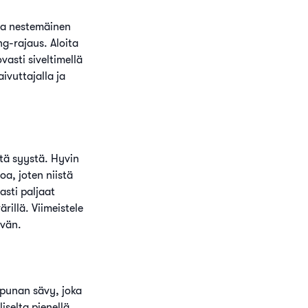
hda nestemäinen
ng-rajaus. Aloita
vasti siveltimellä
aivuttajalla ja
tä syystä. Hyvin
a, joten niistä
asti paljaat
illä. Viimeistele
ivän.
ipunan sävy, joka
iselta pienellä