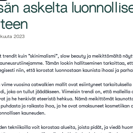
sän askelta luonnollis
teen
akuuta 2023
t trendit kuin ”skinimalismi”, slow beauty ja meikittömältä näy
uneusrutiinejamme. Tämän lookin hallitseminen tarkoittaa, ett
egisesti niin, että korostat luonnostaan kaunista ihoasi ja parhait
ä viime vuosina catwalkien mallit ovat esiintyneet tarkoituksell
di, joka on tullut jäädäkseen. Viimeisin trendi on, että malleilla 
at ja he henkivät eteeristä hehkua. Nämä meikittömät kaunott
puhdasta ja raikasta ihoa, ja he ovat omaksuneet kosmetiikan 
onnollisen kauneuden.
n tekniikoilla voit korostaa alueita, joista pidät, ja viedä huom