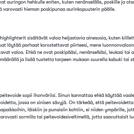
tuvat auringon hehkulle eniten, kuten nenänselälle, poskille ja ots
ää varovasti hieman poskipunaa aurinkopuuterin päälle.
highlighterit sisältävät valoa heijastavia ainesosia, kuten kiillet
uat löytää parhaat korostettavat piirteesi, mene luonnonvaloon 
tavat valoa. Ehkä ne ovat poskipääsi, nenänselkäsi, leukasi tai 
 määrällä ja lisää tuotetta tarpeen mukaan suurella kabuki tai s
 peitevoide sopii ihonväriisi. Sinun kannattaa ehkä käyttää va
evoidetta, jossa on sinisen sävyjä. On tärkeää, että peitevoidetta
aikkoihin, läiskiin ja punaisiin kohtiin, ei niiden ympärille, jo
varovasti sormilla tai peitevoidesiveltimellä, jotta saavuttaisit l