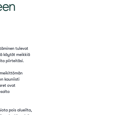
een
ttäminen tulevat
ä käytät meikkiä
a piirteitäsi.
a meikittömän
on kauniisti
aret ovat
osalta
iota pois alueilta,