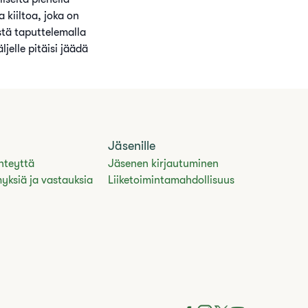
a kiiltoa, joka on
tä taputtelemalla
jelle pitäisi jäädä
Jäsenille
hteyttä
Jäsenen kirjautuminen
yksiä ja vastauksia
Liiketoimintamahdollisuus