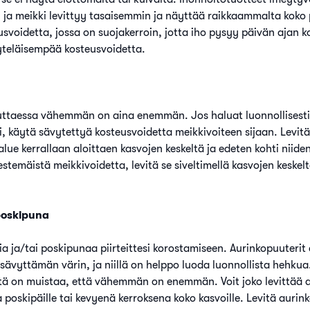
 ja meikki levittyy tasaisemmin ja näyttää raikkaammalta koko 
usvoidetta, jossa on suojakerroin, jotta iho pysyy päivän ajan k
äyteläisempää kosteusvoidetta.
uttaessa vähemmän on aina enemmän. Jos haluat luonnollisesti 
i, käytä sävytettyä kosteusvoidetta meikkivoiteen sijaan. Levitä
alue kerrallaan aloittaen kasvojen keskeltä ja edeten kohti niide
estemäistä meikkivoidetta, levitä se siveltimellä kasvojen keskelt
poskipuna
a ja/tai poskipunaa piirteittesi korostamiseen. Aurinkopuuterit 
ävyttämän värin, ja niillä on helppo luoda luonnollista hehkua
ntä on muistaa, että vähemmän on enemmän. Voit joko levittää 
a poskipäille tai kevyenä kerroksena koko kasvoille. Levitä aurin