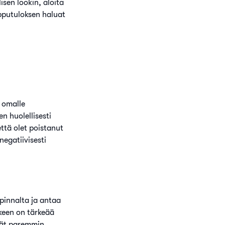
isen lookin, aloita
lopputuloksen haluat
e omalle
n huolellisesti
että olet poistanut
negatiivisesti
pinnalta ja antaa
keen on tärkeää
yvät paremmin