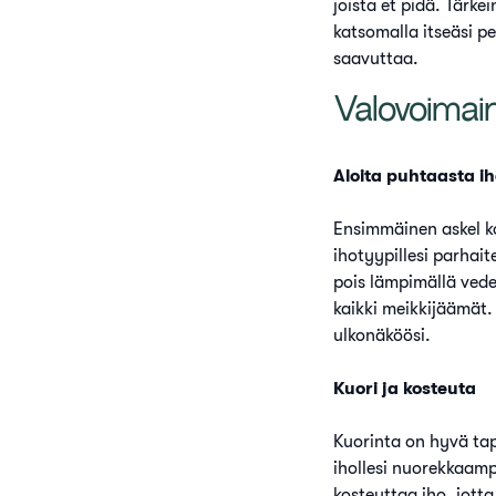
joista et pidä. Tärke
katsomalla itseäsi pei
saavuttaa.
Valovoimain
Aloita puhtaasta i
Ensimmäinen askel koh
ihotyypillesi parhait
pois lämpimällä vedel
kaikki meikkijäämät. 
ulkonäköösi.
Kuori ja kosteuta
Kuorinta on hyvä tap
ihollesi nuorekkaamp
kosteuttaa iho, jott