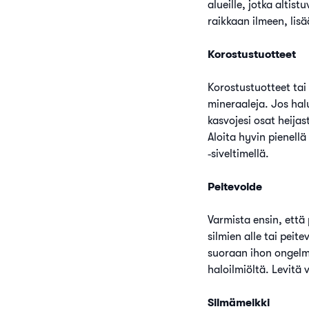
alueille, jotka altis
raikkaan ilmeen, lis
Korostustuotteet
Korostustuotteet tai 
mineraaleja. Jos hal
kasvojesi osat heijas
Aloita hyvin pienellä
‑siveltimellä.
Peitevoide
Varmista ensin, että
silmien alle tai peit
suoraan ihon ongelmap
haloilmiöltä. Levitä 
Silmämeikki