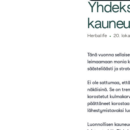
​Yhdek
kauneu
Herbalife
20. lok
Tänä vuonna sellaise
leimaamaan monia ka
säästeliäästi ja strat
Ei ole sattumaa, ett
näköisinä. Se on tren
korostetut kulmakarv
päättäneet korostaa 
lähestymistavaksi lu
Luonnollisen kauneude