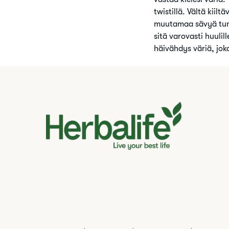
twistillä. Vältä kiilt
muutamaa sävyä tumme
sitä varovasti huulil
häivähdys väriä, jok