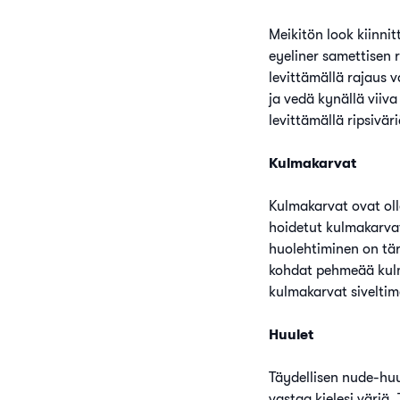
Meikitön look kiinni
eyeliner samettisen 
levittämällä rajaus v
ja vedä kynällä viiva 
levittämällä ripsiväri
Kulmakarvat
Kulmakarvat ovat oll
hoidetut kulmakarvat
huolehtiminen on tär
kohdat pehmeää kulma
kulmakarvat siveltime
Huulet
Täydellisen nude-huu
vastaa kielesi väriä