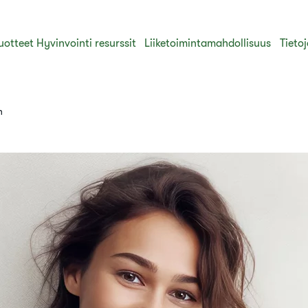
uotteet
Hyvinvointi resurssit
Liiketoimintamahdollisuus
Tieto
n