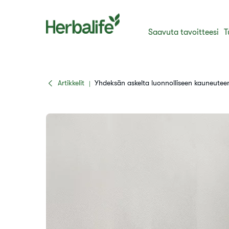
Saavuta tavoitteesi
T
Artikkelit
Yhdeksän askelta luonnolliseen kauneutee
|