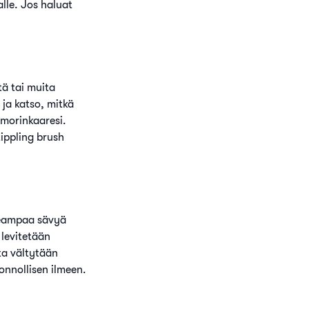
alle. Jos haluat
tä tai muita
ja katso, mitkä
amorinkaaresi.
tippling brush
aleampaa sävyä
 levitetään
tta vältytään
uonnollisen ilmeen.