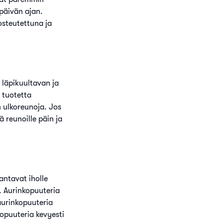
päivän ajan.
osteutettuna ja
läpikuultavan ja
 tuotetta
n ulkoreunoja. Jos
ä reunoille päin ja
antavat iholle
. Aurinkopuuteria
aurinkopuuteria
kopuuteria kevyesti