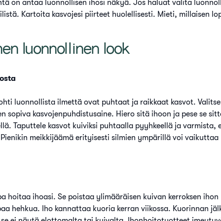
intä on antaa luonnollisen ihosi näkyä. Jos haluat valita luonnoll
listä. Kartoita kasvojesi piirteet huolellisesti. Mieti, millaisen 
en luonnollinen look
hosta
ti luonnollista ilmettä ovat puhtaat ja raikkaat kasvot. Valits
en sopiva kasvojenpuhdistusaine. Hiero sitä ihoon ja pese se sitte
lä. Taputtele kasvot kuiviksi puhtaalla pyyhkeellä ja varmista, 
Pienikin meikkijäämä erityisesti silmien ympärillä voi vaikuttaa 
a hoitaa ihoasi. Se poistaa ylimääräisen kuivan kerroksen ihon 
aa hehkua. Iho kannattaa kuoria kerran viikossa. Kuorinnan jäl
a se ei näytä elottomalta tai kuivalta. Ihonhoitotuotteet imeyt