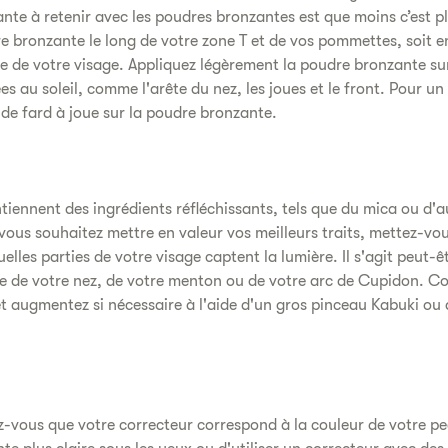
nte à retenir avec les poudres bronzantes est que moins c’est p
 bronzante le long de votre zone T et de vos pommettes, soit e
e de votre visage. Appliquez légèrement la poudre bronzante sur 
au soleil, comme l'arête du nez, les joues et le front. Pour un 
de fard à joue sur la poudre bronzante.
ntiennent des ingrédients réfléchissants, tels que du mica ou d'
 vous souhaitez mettre en valeur vos meilleurs traits, mettez-vou
uelles parties de votre visage captent la lumière. Il s'agit peut-ê
te de votre nez, de votre menton ou de votre arc de Cupidon. 
 et augmentez si nécessaire à l'aide d'un gros pinceau Kabuki ou
z-vous que votre correcteur correspond à la couleur de votre p