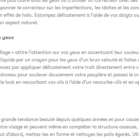
nte plus claire sous les yeux ou d'utiliser un correcteur avec des
onner le correcteur sur les imperfections, les tâches et les zon
n effet de halo. Estompez délicatement à l'aide de vos doigts o
un aspect naturel.
s yeux
lage » attire l'attention sur vos yeux en accentuant leur couleur
liquide par un crayon pour les yeux d'un brun velouté et faites 
cez par appliquer délicatement votre trait directement entre vos
n pinceau pour soulever doucement votre paupière et passez le c
le look en recourbant vos cils à l’aide d’un recourbe-cils et en 
e grande tendance beauté depuis quelques années et pour cause.
tre visage et peuvent même en compléter la structure osseuse, 
ut d’abord, mettez-les en forme et nettoyez les poils égarés. Ut