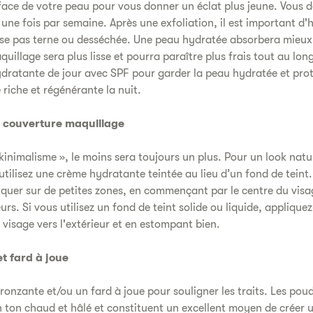
face de votre peau pour vous donner un éclat plus jeune. Vous d
 une fois par semaine. Après une exfoliation, il est important d
isse pas terne ou desséchée. Une peau hydratée absorbera mieux 
quillage sera plus lisse et pourra paraître plus frais tout au lon
ydratante de jour avec SPF pour garder la peau hydratée et pro
riche et régénérante la nuit.
a couverture maquillage
 skinimalisme », le moins sera toujours un plus. Pour un look nat
utilisez une crème hydratante teintée au lieu d’un fond de teint. 
iquer sur de petites zones, en commençant par le centre du visa
eurs. Si vous utilisez un fond de teint solide ou liquide, applique
visage vers l'extérieur et en estompant bien.
t fard à joue
ronzante et/ou un fard à joue pour souligner les traits. Les po
 ton chaud et hâlé et constituent un excellent moyen de créer u