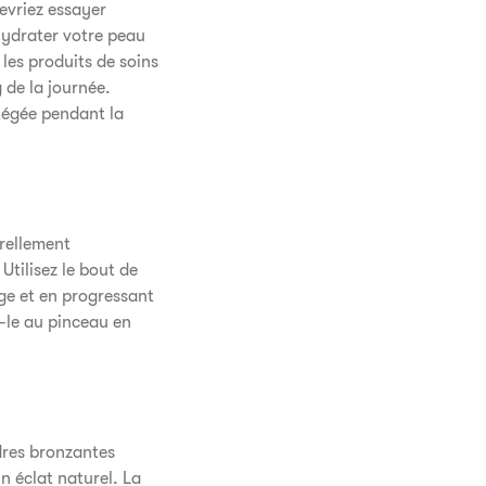
evriez essayer
'hydrater votre peau
les produits de soins
g de la journée.
tégée pendant la
urellement
Utilisez le bout de
ge et en progressant
z-le au pinceau en
udres bronzantes
n éclat naturel. La