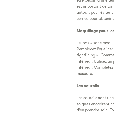
être besoin d'une tei
est important de tamp
autour, pour éviter u
cernes pour obtenir 
Maquillage pour le
Le look « sans maquil
Remplacez l'eyeliner 
tightlining ». Commen
inférieur. Utilisez u
inférieur. Complétez 
mascara.
Les sourcils
Les sourcils sont un
soignés encadrent no
d'en prendre soin. To