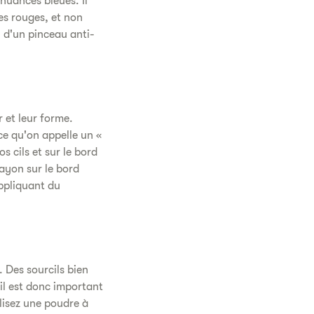
 nuances bleues. Il
es rouges, et non
u d'un pinceau anti-
 et leur forme.
ce qu'on appelle un «
 cils et sur le bord
rayon sur le bord
appliquant du
 Des sourcils bien
il est donc important
ilisez une poudre à