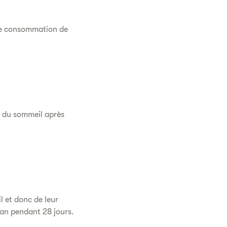
 de consommation de
s du sommeil après
l et donc de leur
ran pendant 28 jours.