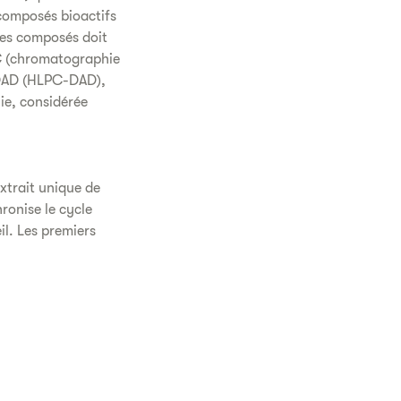
composés bioactifs
 ces composés doit
C (chromatographie
e DAD (HLPC-DAD),
ie, considérée
xtrait unique de
ronise le cycle
il. Les premiers