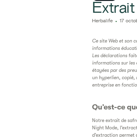
​​​Extra
​​Herbalife​
17 octo
Ce site Web et son co
informations éducati
Les déclarations fai
informations sur les
étayées par des preuv
un hyperlien, copié, 
entreprise en foncti
Qu’est-ce que
Notre extrait de safr
Night Mode, l’extract
d’extraction permet d