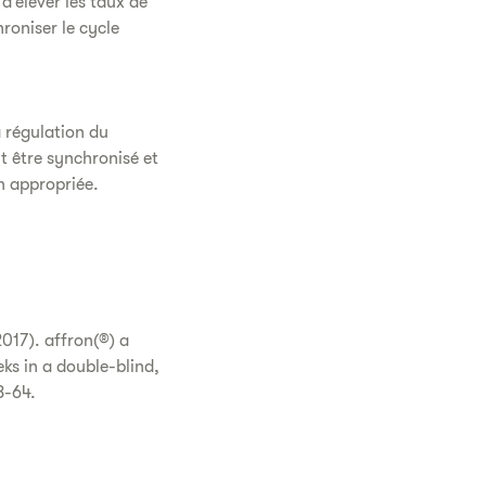
d’élever les taux de
roniser le cycle
 régulation du
t être synchronisé et
n appropriée.
2017). affron(®) a
ks in a double-blind,
8-64.