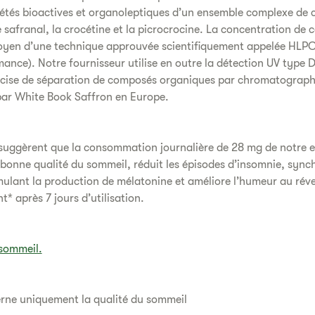
iétés bioactives et organoleptiques d’un ensemble complexe de 
le safranal, la crocétine et la picrocrocine. La concentration de
moyen d’une technique approuvée scientifiquement appelée HLP
mance). Notre fournisseur utilise en outre la détection UV typ
récise de séparation de composés organiques par chromatograph
par White Book Saffron en Europe.
 suggèrent que la consommation journalière de 28 mg de notre e
 bonne qualité du sommeil, réduit les épisodes d’insomnie, synch
mulant la production de mélatonine et améliore l’humeur au réve
t* après 7 jours d’utilisation.
 sommeil.
rne uniquement la qualité du sommeil