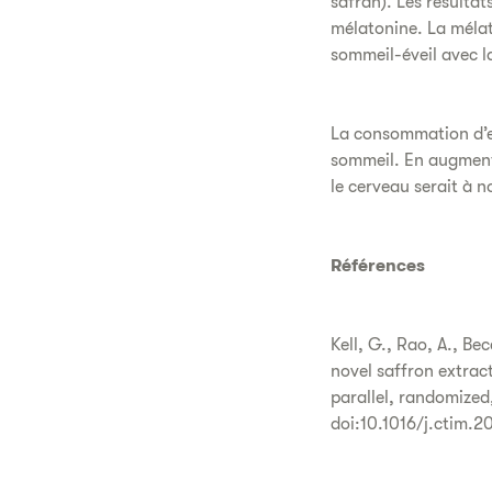
safran). Les résultat
mélatonine. La mélat
sommeil-éveil avec la 
La consommation d’ex
sommeil. En augmenta
le cerveau serait à n
Références
Kell, G., Rao, A., Be
novel saffron extrac
parallel, randomized
doi:10.1016/j.ctim.2