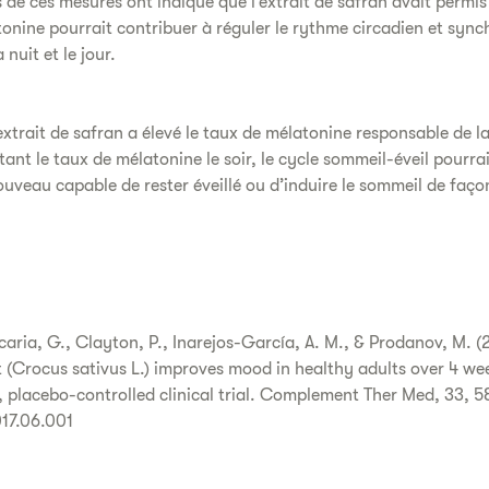
s de ces mesures ont indiqué que l’extrait de safran avait permis 
onine pourrait contribuer à réguler le rythme circadien et synch
nuit et le jour.
trait de safran a élevé le taux de mélatonine responsable de la
nt le taux de mélatonine le soir, le cycle sommeil-éveil pourrai
ouveau capable de rester éveillé ou d’induire le sommeil de faço
ccaria, G., Clayton, P., Inarejos-García, A. M., & Prodanov, M. (
t (Crocus sativus L.) improves mood in healthy adults over 4 wee
, placebo-controlled clinical trial. Complement Ther Med, 33, 5
017.06.001