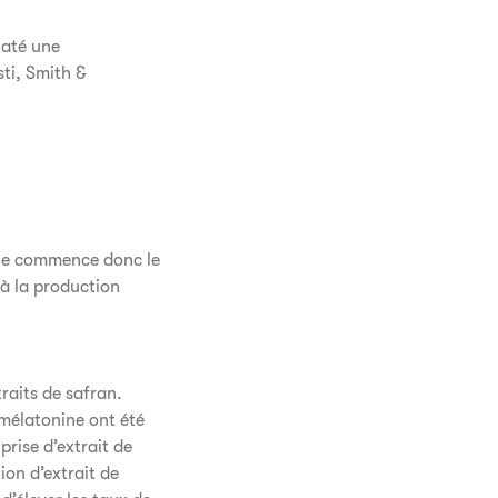
taté une
sti, Smith &
Elle commence donc le
 à la production
traits de safran.
 mélatonine ont été
prise d’extrait de
ion d’extrait de