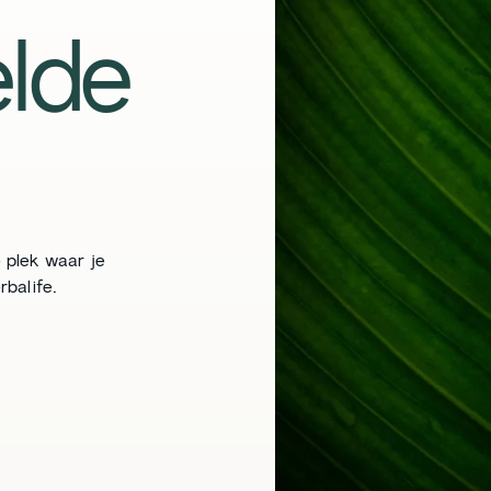
lde
 plek waar je
balife.