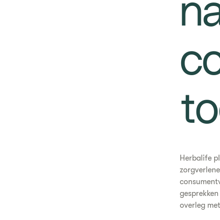
n
c
t
Herbalife p
zorgverlene
consumentve
gesprekken 
overleg met