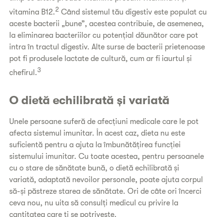
2
vitamina B12.
Când sistemul tău digestiv este populat cu
aceste bacterii „bune”, acestea contribuie, de asemenea,
la eliminarea bacteriilor cu potențial dăunător care pot
intra în tractul digestiv. Alte surse de bacterii prietenoase
pot fi produsele lactate de cultură, cum ar fi iaurtul și
3
chefirul.
O dietă echilibrată și variată
Unele persoane suferă de afecțiuni medicale care le pot
afecta sistemul imunitar. În acest caz, dieta nu este
suficientă pentru a ajuta la îmbunătățirea funcției
sistemului imunitar. Cu toate acestea, pentru persoanele
cu o stare de sănătate bună, o dietă echilibrată și
variată, adaptată nevoilor personale, poate ajuta corpul
să-și păstreze starea de sănătate. Ori de câte ori încerci
ceva nou, nu uita să consulți medicul cu privire la
cantitatea care ți se potrivește.