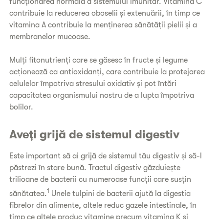
funcționarea normală a sistemului imunitar. Vitamina C
contribuie la reducerea oboselii și extenuării, în timp ce
vitamina A contribuie la menținerea sănătății pielii și a
membranelor mucoase.
Mulți fitonutrienți care se găsesc în fructe și legume
acționează ca antioxidanți, care contribuie la protejarea
celulelor împotriva stresului oxidativ și pot întări
capacitatea organismului nostru de a lupta împotriva
bolilor.
Aveți grijă de sistemul digestiv
Este important să ai grijă de sistemul tău digestiv și să-l
păstrezi în stare bună. Tractul digestiv găzduiește
trilioane de bacterii cu numeroase funcții care susțin
1
sănătatea.
Unele tulpini de bacterii ajută la digestia
fibrelor din alimente, altele reduc gazele intestinale, în
timp ce altele produc vitamine precum vitamina K și