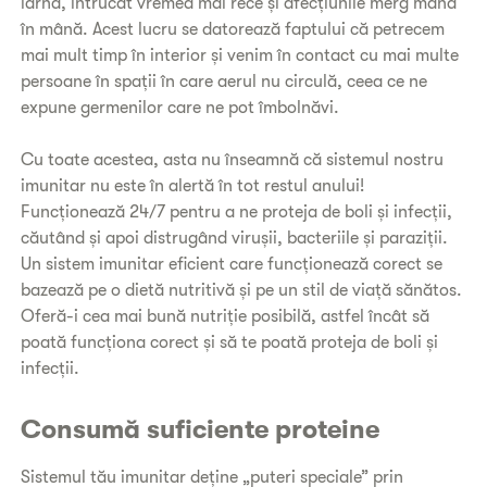
iarna, întrucât vremea mai rece și afecțiunile merg mână
în mână. Acest lucru se datorează faptului că petrecem
mai mult timp în interior și venim în contact cu mai multe
persoane în spații în care aerul nu circulă, ceea ce ne
expune germenilor care ne pot îmbolnăvi.
Cu toate acestea, asta nu înseamnă că sistemul nostru
imunitar nu este în alertă în tot restul anului!
Funcționează 24/7 pentru a ne proteja de boli și infecții,
căutând și apoi distrugând virușii, bacteriile și paraziții.
Un sistem imunitar eficient care funcționează corect se
bazează pe o dietă nutritivă și pe un stil de viață sănătos.
Oferă-i cea mai bună nutriție posibilă, astfel încât să
poată funcționa corect și să te poată proteja de boli și
infecții.
Consumă suficiente proteine
Sistemul tău imunitar deține „puteri speciale” prin