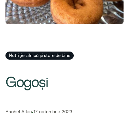
Nutriție zilnică și stare de bine
​​Gogoși​
​​Rachel Allen​
17 octombrie 2023