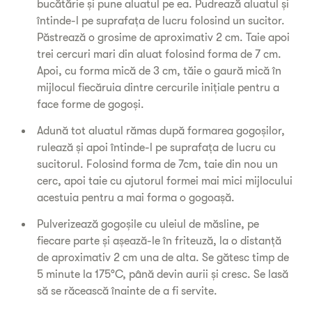
bucătărie și pune aluatul pe ea. Pudrează aluatul și
întinde-l pe suprafața de lucru folosind un sucitor.
Păstrează o grosime de aproximativ 2 cm. Taie apoi
trei cercuri mari din aluat folosind forma de 7 cm.
Apoi, cu forma mică de 3 cm, tăie o gaură mică în
mijlocul fiecăruia dintre cercurile inițiale pentru a
face forme de gogoși.
Adună tot aluatul rămas după formarea gogoșilor,
rulează și apoi întinde-l pe suprafața de lucru cu
sucitorul. Folosind forma de 7cm, taie din nou un
cerc, apoi taie cu ajutorul formei mai mici mijlocului
acestuia pentru a mai forma o gogoașă.
Pulverizează gogoșile cu uleiul de măsline, pe
fiecare parte și așează-le în friteuză, la o distanță
de aproximativ 2 cm una de alta. Se gătesc timp de
5 minute la 175°C, până devin aurii și cresc. Se lasă
să se răcească înainte de a fi servite.