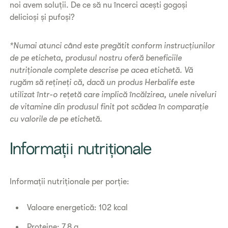
noi avem soluții. De ce să nu încerci acești gogoși
delicioși și pufoși?
*Numai atunci când este pregătit conform instrucțiunilor
de pe eticheta, produsul nostru oferă beneficiile
nutriționale complete descrise pe acea etichetă. Vă
rugăm să rețineți că, dacă un produs Herbalife este
utilizat într-o rețetă care implică încălzirea, unele niveluri
de vitamine din produsul finit pot scădea în comparație
cu valorile de pe etichetă.
​Informații nutriționale
Informații nutriționale per porție:
Valoare energetică: 102 kcal
Proteine: 7,8 g