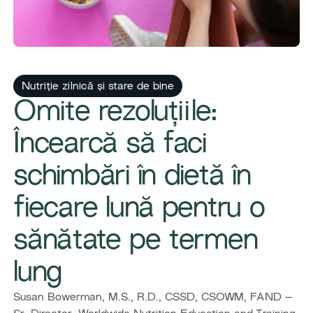
Nutriție zilnică și stare de bine
Omite rezoluțiile:
Încearcă să faci
schimbări în dietă în
fiecare lună pentru o
sănătate pe termen
lung
Susan Bowerman, M.S., R.D., CSSD, CSOWM, FAND –