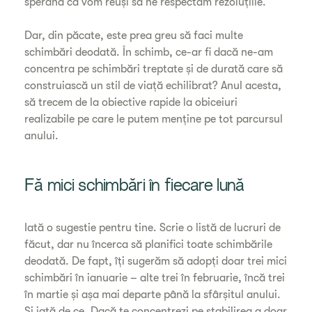
sperând că vom reuși să ne respectăm rezoluțiile.
Dar, din păcate, este prea greu să faci multe
schimbări deodată. În schimb, ce-ar fi dacă ne-am
concentra pe schimbări treptate și de durată care să
construiască un stil de viață echilibrat? Anul acesta,
să trecem de la obiective rapide la obiceiuri
realizabile pe care le putem menține pe tot parcursul
anului.
Fă mici schimbări în fiecare lună
Iată o sugestie pentru tine. Scrie o listă de lucruri de
făcut, dar nu încerca să planifici toate schimbările
deodată. De fapt, îți sugerăm să adopți doar trei mici
schimbări în ianuarie – alte trei în februarie, încă trei
în martie și așa mai departe până la sfârșitul anului.
Și iată de ce. Dacă te concentrezi pe stabilirea a doar