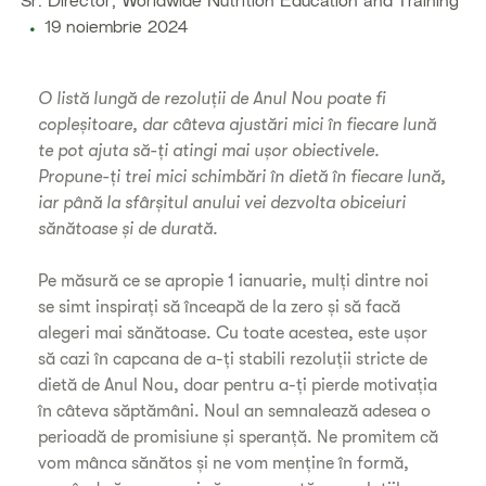
Sr. Director, Worldwide Nutrition Education and Training
19 noiembrie 2024
O listă lungă de rezoluții de Anul Nou poate fi
copleșitoare, dar câteva ajustări mici în fiecare lună
te pot ajuta să-ți atingi mai ușor obiectivele.
Propune-ți trei mici schimbări în dietă în fiecare lună,
iar până la sfârșitul anului vei dezvolta obiceiuri
sănătoase și de durată.
Pe măsură ce se apropie 1 ianuarie, mulți dintre noi
se simt inspirați să înceapă de la zero și să facă
alegeri mai sănătoase. Cu toate acestea, este ușor
să cazi în capcana de a-ți stabili rezoluții stricte de
dietă de Anul Nou, doar pentru a-ți pierde motivația
în câteva săptămâni. Noul an semnalează adesea o
perioadă de promisiune și speranță. Ne promitem că
vom mânca sănătos și ne vom menține în formă,