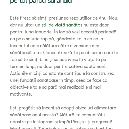
pe tot parcursul anului
Este firesc să simți presiunea rezoluțiilor de Anul Nou,
dar nu uita: un
stil de viață sănătos
nu este doar
pentru luna ianuarie. În loc să vezi această perioadă
ca pe o soluție rapidă, gândește-te la ea ca la
începutul unei călătorii către o versiune mai
sănătoasă a ta. Concentrează-te pe obiceiuri care te
fac să te simți bine și se potrivesc în viața ta pe
termen lung, nu doar pentru câteva săptămâni.
Acțiunile mici și constante contribuie la construirea
unei fundații sănătoase în timp, ceea ce face ca
obiectivele tale să pară mai realizabile și mai
motivante.
Ești pregătit să începi să adopți obiceiuri alimentare
sănătoase anul acesta? Alătură-te comunității
noastre pe Instagram și împărtășește-ți progresul!
Menționează @Herbalife sau distribuie cu hashtag