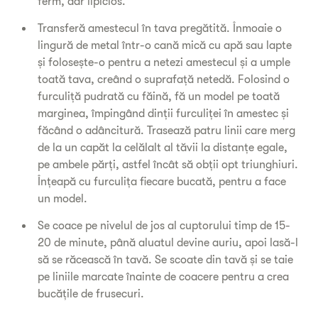
ferm, dar lipicios.
Transferă amestecul în tava pregătită. Înmoaie o
lingură de metal într-o cană mică cu apă sau lapte
și folosește-o pentru a netezi amestecul și a umple
toată tava, creând o suprafață netedă. Folosind o
furculiță pudrată cu făină, fă un model pe toată
marginea, împingând dinții furculiței în amestec și
făcând o adâncitură. Trasează patru linii care merg
de la un capăt la celălalt al tăvii la distanțe egale,
pe ambele părți, astfel încât să obții opt triunghiuri.
Înțeapă cu furculița fiecare bucată, pentru a face
un model.
Se coace pe nivelul de jos al cuptorului timp de 15-
20 de minute, până aluatul devine auriu, apoi lasă-l
să se răcească în tavă. Se scoate din tavă și se taie
pe liniile marcate înainte de coacere pentru a crea
bucățile de frusecuri.