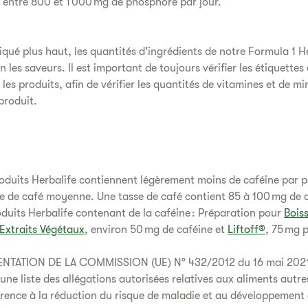
entre 800 et 1 000 mg de phosphore par jour.
ué plus haut, les quantités d'ingrédients de notre Formula 1 H
n les saveurs. Il est important de toujours vérifier les étiquettes
es produits, afin de vérifier les quantités de vitamines et de m
produit.
oduits Herbalife contiennent légèrement moins de caféine par p
e de café moyenne. Une tasse de café contient 85 à 100 mg de 
roduits Herbalife contenant de la caféine : Préparation pour
Bois
'Extraits Végétaux
, environ 50 mg de caféine et
Liftoff®
, 75 mg 
NTATION DE LA COMMISSION (UE) N° 432/2012 du 16 mai 202
 une liste des allégations autorisées relatives aux aliments autr
érence à la réduction du risque de maladie et au développement