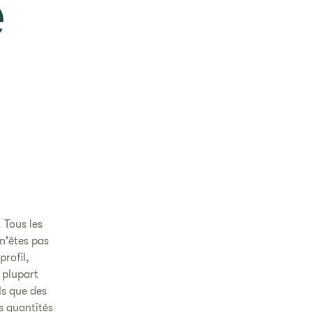
e
 Tous les
n'êtes pas
profil,
 plupart
ls que des
s quantités