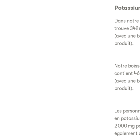
Potassiu
Dans notre 
trouve 342 
(avec une bo
produit).
Notre boiss
contient 46
(avec une bo
produit).
Les personn
en potassi
2 000 mg pa
également a