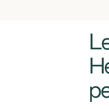
​​
He
pe