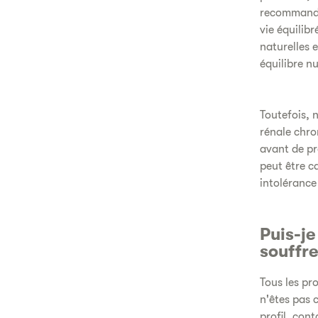
recommandée
vie équilib
naturelles 
équilibre nu
Toutefois, 
rénale chro
avant de pr
peut être c
intolérance
Puis-je
souffre
Tous les pr
n'êtes pas 
profil, con