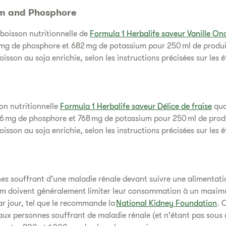
m and Phosphore
boisson nutritionnelle de
Formula 1 Herbalife saveur Vanille On
mg de phosphore et 682 mg de potassium pour 250 ml de produi
isson au soja enrichie, selon les instructions précisées sur les é
on nutritionnelle
Formula 1 Herbalife saveur Délice de fraise
qua
6 mg de phosphore et 768 mg de potassium pour 250 ml de prod
isson au soja enrichie, selon les instructions précisées sur les é
es souffrant d'une maladie rénale devant suivre une alimentati
um doivent généralement limiter leur consommation à un maxi
r jour, tel que le recommande la
National Kidney Foundation
. 
ux personnes souffrant de maladie rénale (et n'étant pas sous 