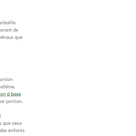
erbalife
 avant de
inéraux que
ortion
caféine.
son à base
par portion.
1
es que ceux
 des enfants