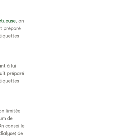
ctueuse
, on
t préparé
tiquettes
nt à lui
uit préparé
tiquettes
on limitée
mum de
On conseille
dialyse) de