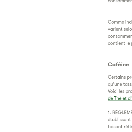
consommer 
Comme indiq
varient selo
consommer l
contient le 
Caféine
Certains pr
qu'une tass
Voici les p
de Thé et d
1. RÉGLEME
établissant
faisant réf