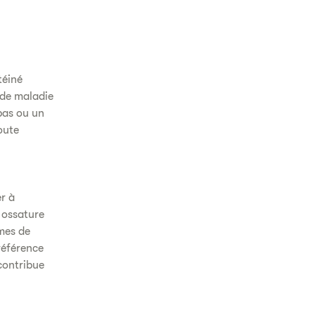
téiné
 de maladie
pas ou un
oute
er à
 ossature
mes de
référence
contribue