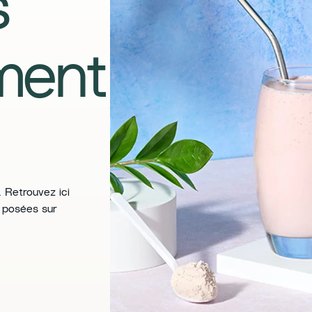
s
ment
 Retrouvez ici
 posées sur