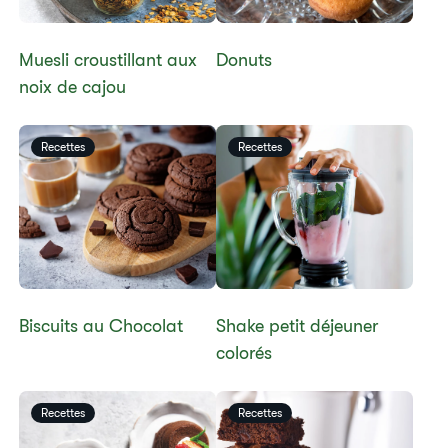
​​Muesli croustillant aux
​​Donuts​
noix de cajou
Recettes
Recettes
​​Biscuits au Chocolat​
​​Shake petit déjeuner
colorés​
Recettes
Recettes