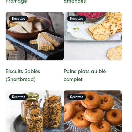
Fromage
amandes
Recettes
Recettes
​​Biscuits Sablés
​​Pains plats au blé
(Shortbread)​
complet
Recettes
Recettes