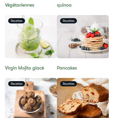
Végétariennes​
quinoa
Recettes
Recettes
​Virgin Mojito glacé
​​Pancakes​
Recettes
Recettes