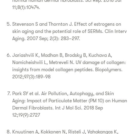
normal human dermal fibroblasts. Sci Rep. 2018 Jul
11;8(1):10474.
Stevenson S and Thornton J. Effect of estrogens on
skin aging and the potential role of SERMs. Clin Interv
Aging. 2007 Sep; 2(3): 283–297.
Jariashvili K, Madhan B, Brodsky B, Kuchava A,
Namicheishvili L, Metreveli N. UV damage of collagen:
insights from model collagen peptides. Biopolymers.
2012;97(3):189-98
Park SY et al. Air Pollution, Autophagy, and Skin
Aging: Impact of Particulate Matter (PM 10) on Human
Dermal Fibroblasts. Int J Mol Sci. 2018 Sep
12;19(9):2727
Knuutinen A, Kokkonen N, Risteli J, Vahakangas K,