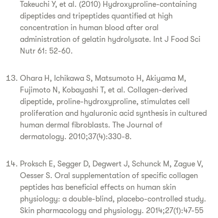
Takeuchi Y, et al. (2010) Hydroxyproline-containing
dipeptides and tripeptides quantified at high
concentration in human blood after oral
administration of gelatin hydrolysate. Int J Food Sci
Nutr 61: 52-60.
Ohara H, Ichikawa S, Matsumoto H, Akiyama M,
Fujimoto N, Kobayashi T, et al. Collagen-derived
dipeptide, proline-hydroxyproline, stimulates cell
proliferation and hyaluronic acid synthesis in cultured
human dermal fibroblasts. The Journal of
dermatology. 2010;37(4):330-8.
Proksch E, Segger D, Degwert J, Schunck M, Zague V,
Oesser S. Oral supplementation of specific collagen
peptides has beneficial effects on human skin
physiology: a double-blind, placebo-controlled study.
Skin pharmacology and physiology. 2014;27(1):47-55