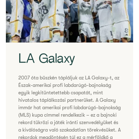
​LA Galaxy
2007 óta büszkén tápláljuk az LA Galaxy-t, az
Észak-amerikai profi labdarúgó-bajnokság
egyik legkitüntetettebb csapatát, mint
hivatalos táplálkozási partnerüket. A Galaxy
immár hat amerikai profi labdarúgó-bajnokság
(MLS) kupa címmel rendelkezik – ez a bajnoki
rekord tükrözi a játék iránti szenvedélyüket és
a kiválóságra való szakadatlan törekvésüket. A
rekordok megdöntésén túl ez a mérföldkő a