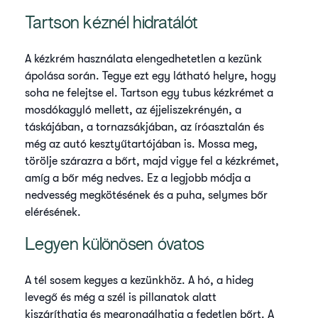
Tartson kéznél hidratálót
A kézkrém használata elengedhetetlen a kezünk
ápolása során. Tegye ezt egy látható helyre, hogy
soha ne felejtse el. Tartson egy tubus kézkrémet a
mosdókagyló mellett, az éjjeliszekrényén, a
táskájában, a tornazsákjában, az íróasztalán és
még az autó kesztyűtartójában is. Mossa meg,
törölje szárazra a bőrt, majd vigye fel a kézkrémet,
amíg a bőr még nedves. Ez a legjobb módja a
nedvesség megkötésének és a puha, selymes bőr
elérésének.
Legyen különösen óvatos
A tél sosem kegyes a kezünkhöz. A hó, a hideg
levegő és még a szél is pillanatok alatt
kiszáríthatja és megrongálhatja a fedetlen bőrt. A