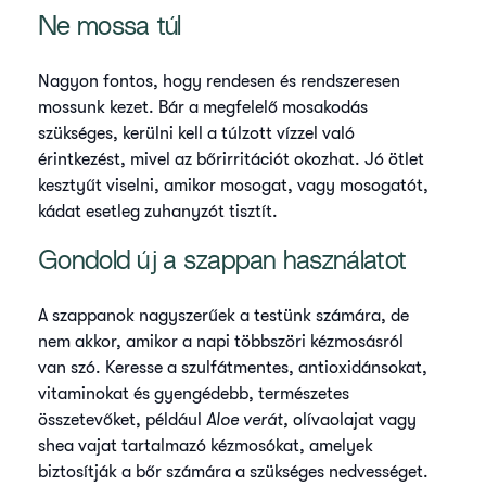
Ne mossa túl
Nagyon fontos, hogy rendesen és rendszeresen
mossunk kezet. Bár a megfelelő mosakodás
szükséges, kerülni kell a túlzott vízzel való
érintkezést, mivel az bőrirritációt okozhat. Jó ötlet
kesztyűt viselni, amikor mosogat, vagy mosogatót,
kádat esetleg zuhanyzót tisztít.
Gondold új a szappan használatot
A szappanok nagyszerűek a testünk számára, de
nem akkor, amikor a napi többszöri kézmosásról
van szó. Keresse a szulfátmentes, antioxidánsokat,
vitaminokat és gyengédebb, természetes
összetevőket, például
Aloe verát,
olívaolajat vagy
shea vajat tartalmazó kézmosókat, amelyek
biztosítják a bőr számára a szükséges nedvességet.