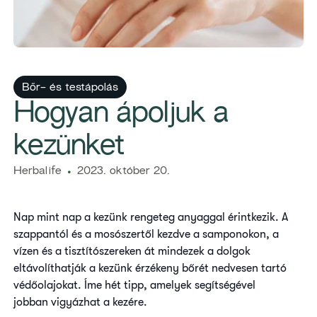
Bőr- és testápolás
​Hogyan ápoljuk a
kezünket
Herbalife
2023. október 20.
Nap mint nap a kezünk rengeteg anyaggal érintkezik. A
szappantól és a mosószertől kezdve a samponokon, a
vízen és a tisztítószereken át mindezek a dolgok
eltávolíthatják a kezünk érzékeny bőrét nedvesen tartó
védőolajokat. Íme hét tipp, amelyek segítségével
jobban vigyázhat a kezére.