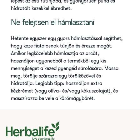
lépést az esti rutinjába, és gyönyörűen puha és
hidratált kezekkel ébredhet.
Ne felejtsen el hámlasztani
Hetente egyszer egy gyors hámlasztással segíthet,
hogy keze fiatalosnak tűnjön és érezze magát.
Amikor legközelebb hámlasztja az arcát,
használjon ugyanebből a termékből egy kis
mennyiséget a kezed gyengéd súrolására. Mossa
meg, törölje szárazra egy törölközővel és
hidratálja. Legjobb tipp: használjon extra
kézkrémet (vagy olíva- és/vagy kókuszolajat), és
masszírozza be vele a körömágybőrét.