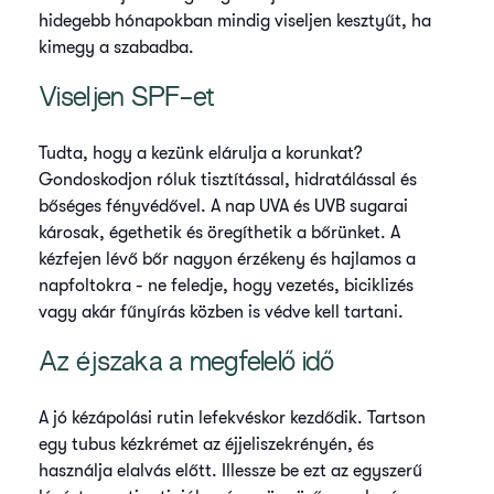
hidegebb hónapokban mindig viseljen kesztyűt, ha
kimegy a szabadba.
Viseljen SPF-et
Tudta, hogy a kezünk elárulja a korunkat?
Gondoskodjon róluk tisztítással, hidratálással és
bőséges fényvédővel. A nap UVA és UVB sugarai
károsak, égethetik és öregíthetik a bőrünket. A
kézfejen lévő bőr nagyon érzékeny és hajlamos a
napfoltokra - ne feledje, hogy vezetés, biciklizés
vagy akár fűnyírás közben is védve kell tartani.
Az éjszaka a megfelelő idő
A jó kézápolási rutin lefekvéskor kezdődik. Tartson
egy tubus kézkrémet az éjjeliszekrényén, és
használja elalvás előtt. Illessze be ezt az egyszerű