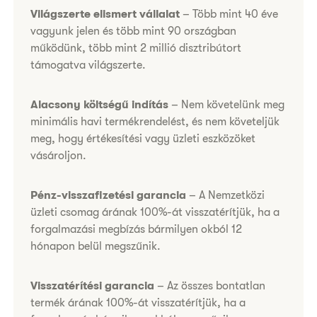
​​​​​Világszerte elismert vállalat
– Több mint 40 éve
vagyunk jelen és több mint 90 országban
működünk, több mint 2 millió disztribútort
támogatva világszerte.
Alacsony költségű indítás
– Nem követelünk meg
minimális havi termékrendelést, és nem követeljük
meg, hogy értékesítési vagy üzleti eszközöket
vásároljon.
Pénz-visszafizetési garancia
– ​A Nemzetközi
üzleti csomag árának 100%-át visszatérítjük, ha a
forgalmazási megbízás bármilyen okból 12
hónapon belül megszűnik.
Visszatérítési garancia
– Az összes bontatlan
termék árának 100%-át visszatérítjük, ha a