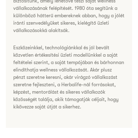
biztosítunk, amely lehetővé teszi saját wellness
vállalkozásának felépítését. 1980 óta segítünk a
különböző hátterű embereknek abban, hogy a jólét
iránti szenvedélyüket sikeres, kielégítő üzleti
vállalkozásokká alakítsák.​
​​​Eszközeinkkel, technológiánkkal és jól bevált
közvetlen értékesítési üzleti modellünkkel a saját
feltételei szerint, a saját tempójában és bárhonnan
elindíthatja wellness vállalkozását. Akár plusz
pénzt szeretne keresni, akár virágzó vállalkozást
szeretne fejleszteni, a Herbalife-nál forrásokat,
képzést, mentorálást és sikeres vállalkozók
közösségét találja, akik támogatják céljait, hogy
kikövezze saját útját a sikerhez.​​​