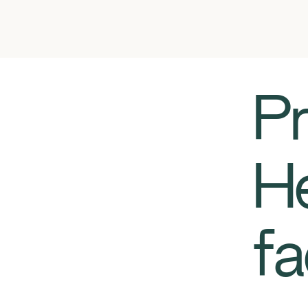
P
He
fa