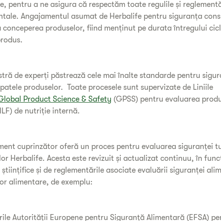
e, pentru a ne asigura că respectăm toate regulile și reglementă
tale. Angajamentul asumat de Herbalife pentru siguranța cons
a conceperea produselor, fiind menținut pe durata întregului cic
 produs.
tră de experți păstrează cele mai înalte standarde pentru sigur
 spatele produselor. Toate procesele sunt supervizate de Liniile
Global Product Science & Safety
(GPSS) pentru evaluarea produ
HLF) de nutriție internă.
ent cuprinzător oferă un proces pentru evaluarea siguranței t
or Herbalife. Acesta este revizuit și actualizat continuu, în func
 științifice și de reglementările asociate evaluării siguranței alim
or alimentare, de exemplu:
ile Autorității Europene pentru Siguranță Alimentară (EFSA) pe