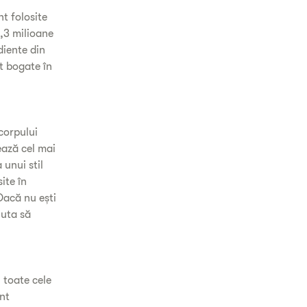
nt folosite
,3 milioane
diente din
t bogate în
corpului
ează cel mai
 unui stil
ite în
Dacă nu ești
juta să
 toate cele
unt