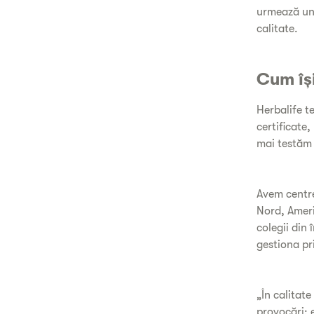
urmează un 
calitate.
Cum îș
Herbalife t
certificate
mai testăm 
Avem centre
Nord, Ameri
colegii din 
gestiona pr
„În calitat
provocări: 