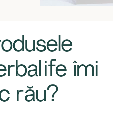
rodusele
rbalife îmi
c rău?