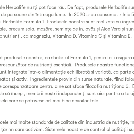
le Herbalife nu îți pot face rău. De fapt, produsele Herbalife su
 de persoane din întreaga lume. În 2020 s-au consumat zilnic 5
i Herbalife Formula 1. Produsele noastre sunt realizate cu ingre
ale, precum soia, mazăre, semințe de in, ovăz și Aloe Vera și sun
ronutrienți, ca magneziu, Vitamina D, Vitamina C și Vitamina E.
t produsele noastre, ca shake-ul Formula 1, pentru a-i asigura 
corespunzător de nutrienți esențiali. Produsele noastre funcțion
nt integrate într-o alimentație echilibrată și variată, ca parte a
ătos și activ. Ingredientele provin din surse naturale, fiind folos
e corespunzătoare pentru a ne satisface filozofia nutrițională. 
de să începi, membrii noștri independenți sunt aici pentru a te a
sele care se potrivesc cel mai bine nevoilor tale.
ele mai înalte standarde de calitate din industria de nutriție, în
țări în care activăm. Sistemele noastre de control al calității s