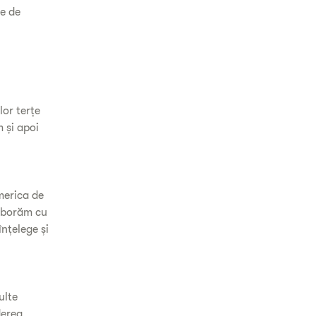
le de
lor terțe
 și apoi
merica de
laborăm cu
înțelege și
ulte
derea