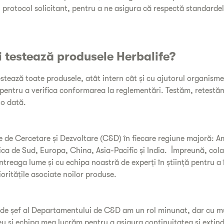
protocol solicitant, pentru a ne asigura că respectă standarde
i testează produsele Herbalife?
estează toate produsele, atât intern cât și cu ajutorul organisme
, pentru a verifica conformarea la reglementări. Testăm, retestăm
o dată.
 de Cercetare și Dezvoltare (C&D) în fiecare regiune majoră: A
ca de Sud, Europa, China, Asia-Pacific și India. Împreună, co
întreaga lume și cu echipa noastră de experți în știință pentru a 
ioritățile asociate noilor produse.
e de șef al Departamentului de C&D am un rol minunat, dar cu m
eu și echipa mea lucrăm pentru a asigura continuitatea și extin