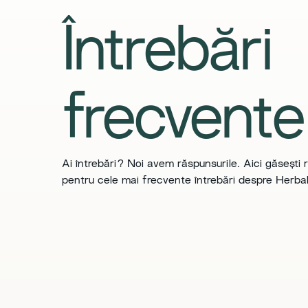
​​Întrebări
frecvente​
​​Ai întrebări? Noi avem răspunsurile. Aici găsești 
pentru cele mai frecvente întrebări despre Herbali