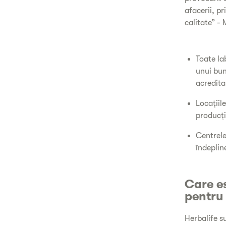
afacerii, pr
calitate” -
Toate la
unui bun
acredita
Locațiil
producți
Centrele
îndeplin
Care es
pentru 
Herbalife s