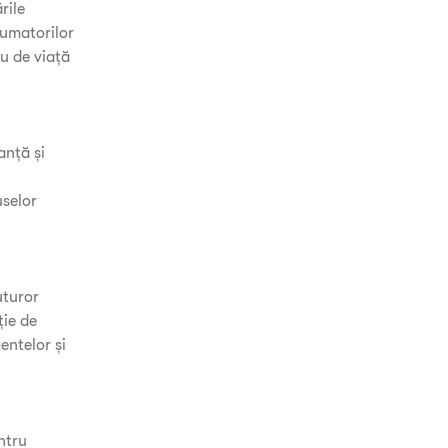
rile
umatorilor
lu de viață
anță și
selor
uturor
ție de
entelor și
ntru