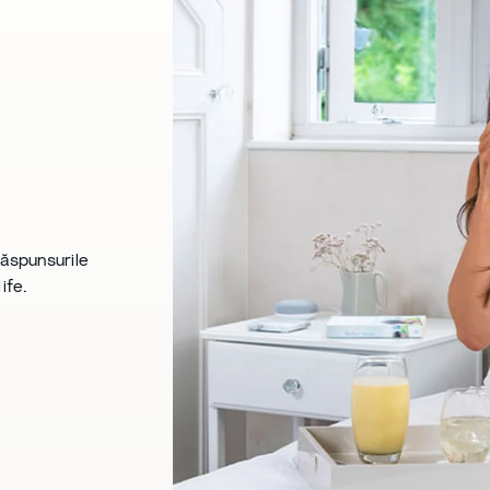
răspunsurile
fe.​