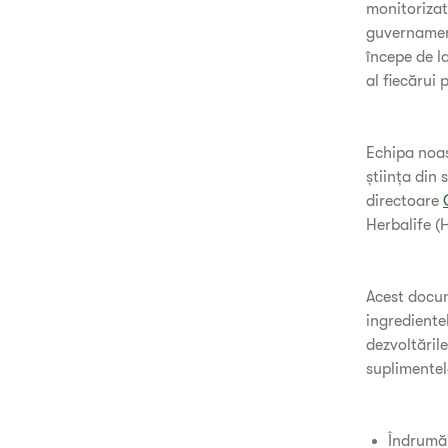
monitorizat
guvernamen
începe de l
al fiecărui
Echipa noas
știința din
directoare
Herbalife (
Acest docum
ingredientel
dezvoltările
suplimentel
Îndrumăr