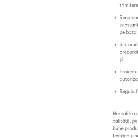
trimiter
Recomand
substanț
pe baza 
Îndrumăr
preparat
și
Proiectu
autoriza
Regula f
Herbalife a
calității, 
bune produs
testându-ne