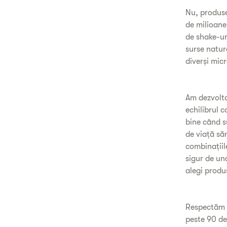
Nu, produse
de milioane
de shake-ur
surse natur
diverși mic
Am dezvolta
echilibrul 
bine când su
de viață săn
combinațiil
sigur de un
alegi produ
Respectăm c
peste 90 de 