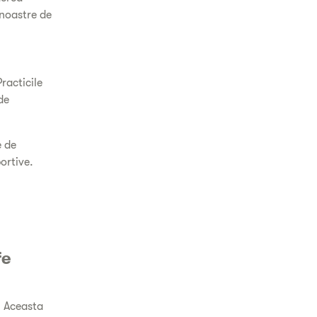
 noastre de
e
racticile
de
e de
ortive.
fe
. Aceasta