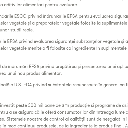
ea aditivilor alimentari pentru evaluare.
ările ESCO privind îndrumările EFSA pentru evaluarea sigura
elor vegetale și a preparatelor vegetale folosite la suplimentele
unor studii reale.
ile EFSA privind evaluarea siguranței substanțelor vegetale și a
elor vegetale menite a fi folosite ca ingrediente în suplimentele
l de îndrumări EFSA privind pregătirea și prezentarea unei aplic
rea unui nou produs alimentar.
inală a U.S. FDA privind substanțele recunoscute în general ca f
 investit peste 300 milioane de $ în producție și programe de as
pentru a se asigura că le oferă consumatorilor din întreaga lume 
e. Sistemele noastre de control al calității sunt de neegalat în i
 în mod continuu produsele, de la ingrediente la produs final. 