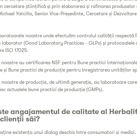
in cercetare științifică și prin elaborarea și rafinarea produselor
 Michael Yatcilla, Senior Vice-Președinte, Cercetare și Dezvoltar
boratoarele noastre unde efectuăm controlul calității respectă P
 laborator (Good Laboratory Practices - GLPs) și protocoalele 
re ISO 17025.
e noastre au certificarea NSF pentru Bune practici internațional
e și Bune practici de producție pentru înregistrarea unităților sp
 noastre de producție, de ultimă generație, au laboratoare care
esc actualele bune practici de producție (GMPs).
te angajamentul de calitate al Herbali
clienții săi?
usține existența unui dialog deschis între consumatori și medici