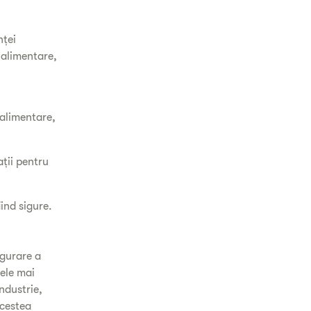
nței
 alimentare,
 alimentare,
ații pentru
iind sigure.
igurare a
cele mai
ndustrie,
Acestea