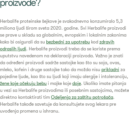
proizvode?​
​​Herbalife proteinske šejkove je svakodnevno konzumiralo 5,3
miliona ljudi širom sveta 2020. godine. Svi Herbalife proizvodi
se prave u skladu sa globalnim, evropskim i lokalnim zakonima
kako bi osigurali da su
bezbedni za upotrebu
kod
zdravih
odraslih ljudi
. Herbalife proizvodi treba da se koriste prema
uputstvu navedenom na deklaraciji proizvoda. Važno je znati
da određeni proizvodi sadrže sastojke kao što su soja, ovas,
mleko, kofein i druge sastojke tako da možda nisu
prikladni
za
pojedine ljude, kao što su ljudi koji imaju alergije i intoleranciju,
žene koje očekuju bebu
i majke koje
doje
. Ukoliko imate pitanja
u vezi sa Herbalife proizvodima ili posebnim sastojcima, možete
direktno kontaktirati tim
Odeljenja za zaštitu potrošača
.
Herbalife takođe savetuje da konsultujete svog lekara pre
uvođenja promena u ishranu. ​