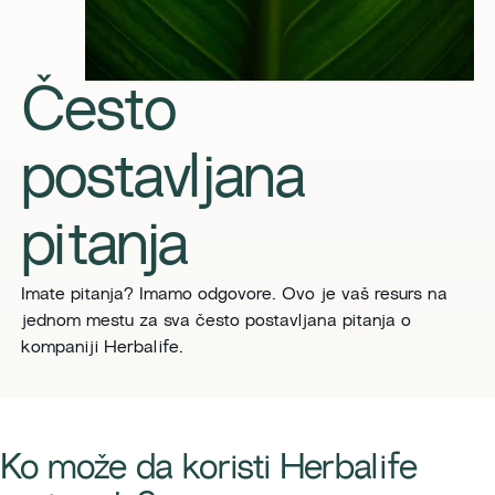
Često
postavljana
pitanja
Imate pitanja? Imamo odgovore. Ovo je vaš resurs na
jednom mestu za sva često postavljana pitanja o
kompaniji Herbalife.
​​Ko može da koristi Herbalife