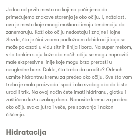
Jedno od prvih mesta na kojima počinjemo da
primećujemo znakove starenja je oko očiju. I, nažalost,
ovo je mesto koje mnogi muškarci imaju tendenciju da
zanemaruju. Koži oko očiju nedostaju i znojne i lojne
žlezde, što je čini veoma podložnom dehidraciji koja se
može pokazati u vidu sitnih linija i bora. Na super mekom,
vrlo tankim sloju kože oko naših očiju se mogu napraviti
male ekspresivne linije koje mogu brzo prerasti u
neugledne bore. Dakle, šta treba da uradite? Odmah
uzmite hidrantnu kremu za predeo oko očiju. Sve što vam
treba je malo proizvoda ispod i oko svakog oka da biste
uradili trik. Na ovaj način ćete imati hidriranu, glatku i
zaštićenu kožu svakog dana. Nanosite kremu za predeo
oko očiju svako jutro i veče, pre spavanja i nakon
čišćenja.
Hidratacija