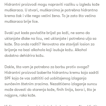
Hidrantni proizvodi mogu napraviti razliku u izgledu kože
muškaraca. U stvari, muškarcima je potrebna hidrantna
krema čak i više nego većini žena. To je zato što većina
muškaraca brije lice.
Svaki put kada povlačite brijač po koži, ne samo da
uklanjate dlake na licu, već uklanjate i potrebna ulja sa
kože. Šta onda raditi? Verovatno ste stavljali losion za
brijanje na bazi alkohola koji isušuje kožu. Alkohol
dodatno dehidrira kožu.
Dakle, šta vam je potrebno za borbu protiv ovoga?
Hidrantni proizvod Izaberite hidrantnu kremu koja sadrži
SPF koja će vas zaštititi od uobičajenog izlaganja
sunčevim štetnim zracima. Nezaštićeno izlaganje suncu
može dovesti do starenja kože, finih linija, bora i, što je
najgore, raka kože.