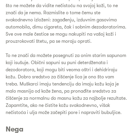
što ne možete da vidite nečistoću na svojoj koži, to ne
znači da je nema. Razmislite o tome čemu ste
svakodnevno izloženi: zagađenju, izduvnim gasovima
automobila, dimu cigareta, čak i sobnim dezodoratorima.
Sve ove male čestice se mogu nakupiti na vašoj koži i
prouzrokovati štetu, pa se moraju oprati.
To ne znači da možete posegnuti za onim starim sapunom
koji isušuje. Obični sapuni su puni deterdženata i
dezodoratora, koji mogu biti veoma oštri i dehidriraju
kožu. Dobro sredstvo za čišćenje lica je ono što vam
treba. Muškarci imaju tendenciju da imaju kožu koja je
malo masnija od kože žena, pa pronađite sredstvo za
čišćenje za normalnu do masnu kožu za najbolje rezultate.
Zapamtite, ako ne čistite kožu svakodnevno, višak
nečistoća i ulja može začepiti pore i napraviti bubuljice.
Nega