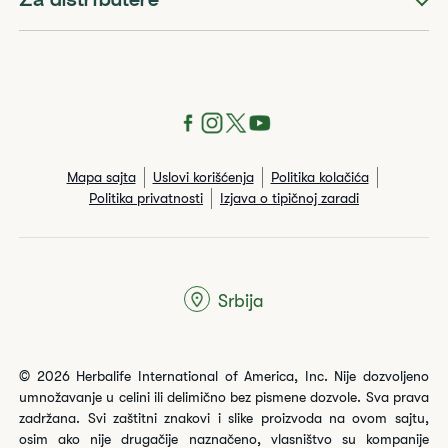
Za distributere
Mapa sajta
Uslovi korišćenja
Politika kolačića
Politika privatnosti
Izjava o tipičnoj zaradi
Srbija
© 2026 Herbalife International of America, Inc. Nije dozvoljeno
umnožavanje u celini ili delimično bez pismene dozvole. Sva prava
zadržana. Svi zaštitni znakovi i slike proizvoda na ovom sajtu,
osim ako nije drugačije naznačeno, vlasništvo su kompanije