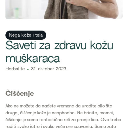
Nega kože i tela
Saveti za zdravu kožu
muškaraca
Herbalife
31. oktobar 2023.
Čišćenje
Ako ne možete da nađete vremena da uradite bilo šta
drugo, čišćenje kože je neophodno. Ne brinite, momci,
čišćenje je samo fantastična reč za pranje lica. Ovo treba
raditi svako jutro i svako veče pre spavanja. Samo zato