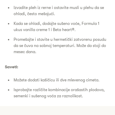
Izvadite pleh iz rerne i ostavite musli u plehu da se
ohladi, često mešajući.
Kada se ohladi, dodajte sušeno voće, Formula 1
ukus vanilla creme 1 i Beta heart®.
Promešajte i stavite u hermetički zatvorenu posudu
da se čuva na sobnoj temperaturi. Može da stoji do
mesec dana.
Saveti:
Možete dodati kašičicu ili dve mlevenog cimeta.
Isprobajte različite kombinacije orašastih plodova,
semenki i sušenog voća za raznolikost.