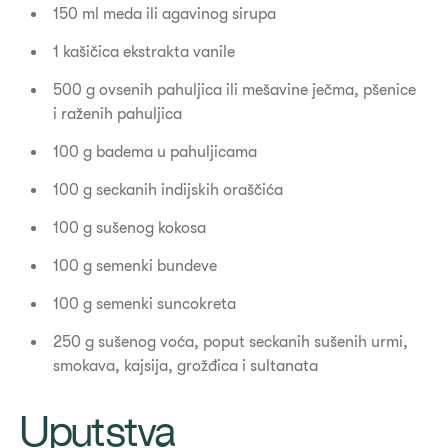
150 ml meda ili agavinog sirupa
1 kašičica ekstrakta vanile
500 g ovsenih pahuljica ili mešavine ječma, pšenice
i raženih pahuljica
100 g badema u pahuljicama
100 g seckanih indijskih oraščića
100 g sušenog kokosa
100 g semenki bundeve
100 g semenki suncokreta
250 g sušenog voća, poput seckanih sušenih urmi,
smokava, kajsija, grožđica i sultanata
Uputstva