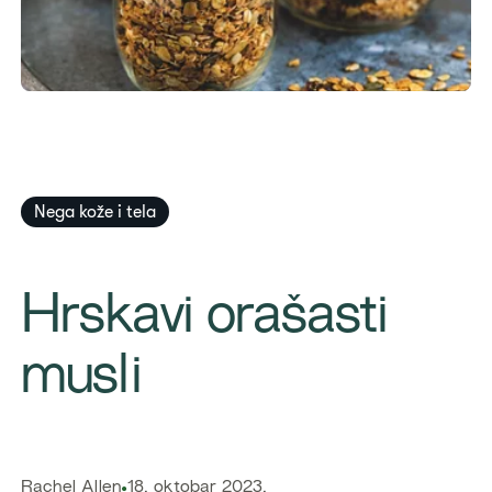
Nega kože i tela
​Hrskavi orašasti
musli
​Rachel Allen
18. oktobar 2023.