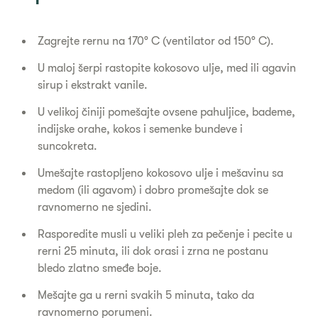
Zagrejte rernu na 170° C (ventilator od 150° C).
U maloj šerpi rastopite kokosovo ulje, med ili agavin
sirup i ekstrakt vanile.
U velikoj činiji pomešajte ovsene pahuljice, bademe,
indijske orahe, kokos i semenke bundeve i
suncokreta.
Umešajte rastopljeno kokosovo ulje i mešavinu sa
medom (ili agavom) i dobro promešajte dok se
ravnomerno ne sjedini.
Rasporedite musli u veliki pleh za pečenje i pecite u
rerni 25 minuta, ili dok orasi i zrna ne postanu
bledo zlatno smeđe boje.
Mešajte ga u rerni svakih 5 minuta, tako da
ravnomerno porumeni.