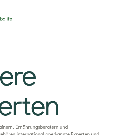
balife
ere
erten
rainern, Ernährungsberatern und
gehören international anerkannte Experten und