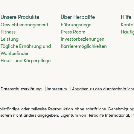
Unsere Produkte
Über Herbalife
Hilfe
Gewichtsmanagement
Führungsriege
Konta
Fitness
Press Room
Häufig
Leistung
Investorbeziehungen
Tägliche Ernährung und
Karrieremöglichkeiten
Wohlbefinden
Haut- und Körperpflege
Datenschutzerklärung
Impressum
Angaben zu den durchschnittlich
ollständige oder teilweise Reproduktion ohne schriftliche Genehmigung.
 sofern nicht anders angegeben, Eigentum von Herbalife International, I