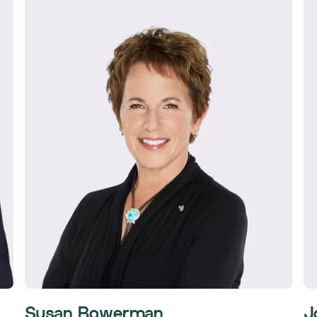
Susan Bowerman
J