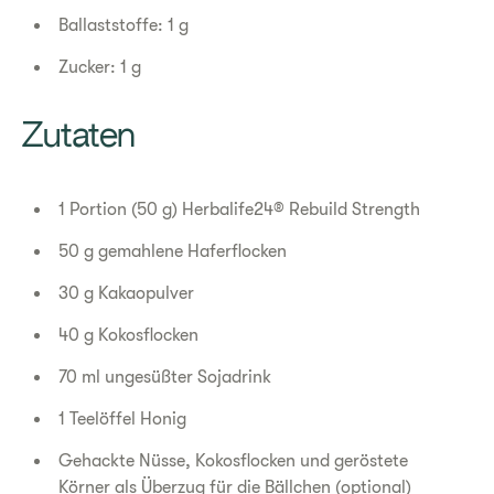
Ballaststoffe: 1 g
Zucker: 1 g
​​Zutaten​
1 Portion (50 g) Herbalife24® Rebuild Strength
50 g gemahlene Haferflocken
30 g Kakaopulver
40 g Kokosflocken
70 ml ungesüßter Sojadrink
1 Teelöffel Honig
Gehackte Nüsse, Kokosflocken und geröstete
Körner als Überzug für die Bällchen (optional)